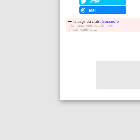
Twitter
Mail
la page du club :
Sassuolo
bilan, stats, réultats, calendrier,
effectif, tranferts, ...