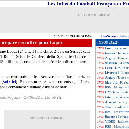
Les Infos du Football Français et E
Lyon
: Boateng se
17/05
Ajax
: Timber a
17/05
Valence
: le Barç
17/05
emplacement publicitaire
Sénégal
: le Prés
17/05
Reims
: Zeneli a 
17/05
Barça
: Alves con
17/05
Italie
: Chiellini 
17/05
publié le
17/05/2022 à 15h59
LiveScore
-
clubs 
Real
: Ospina en 
17/05
 prépare son offre pour Lopez
INFOS 24h/24
Juve
: De Ligt ve
17/05
Inter
: un rebond
17/05
ime Lopez (24 ans, 34 matchs et 2 buts en Serie A cette
Rennes
: Terrier 
17/05
AS Rome. Selon le Corriere dello Sport, le club de la
Angers
: Thomas v
17/05
12 millions d'euros pour récupérer le milieu de terrain
Sassuolo
: la Rom
17/05
Lyon
: Tetê, un d
17/05
Liverpool
: Klopp
17/05
à un accord puisque les Neroverdi ont fixé le prix de
Angers
: Traoré 
17/05
 (
voir ici
). En concurrence avec son voisin, la Lazio
Man Utd
: Pogba,
17/05
pour convaincre Sassuolo dans ce dossier.
PSG
: Miami, le 
17/05
OM
: le retour d
17/05
ain Rigaux - 17/05/22 à 15h59
Inter
: Perisic att
17/05
Arsenal
: le coup
17/05
Juve
: le salaire 
17/05
Real
: des chiffr
17/05
Bayern
: Lewando
17/05
emplacement publicitaire
VIDEO
: les lar
17/05
PSG
: Messi en r
17/05