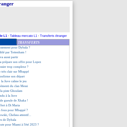
tranger
 confie sur son avenir
vec Ten Hag à MU ?
a discute pour Gaya et Soler
ident défend Gueye
prolongé (officiel)
servé jusqu'en janvier ?
adoube Bastoni
de L1
-
Tableau mercato L1
-
Transferts étranger
approche ?
TRANSFERTS
rs une prolongation
issement pour Dybala ?
ciblé par Tottenham !
a aussi partir
a prépare son offre pour Lopez
ossier trop complexe ?
 très clair sur Mbappé
confirme son départ
 la Juve calme le jeu
démenti du clan Messi
e la piste Ghoulam
endu à la Juve
 de gueule de Xhaka !
offert à Di Maria
es fous pour Mbappé ?
wski, Chelsea attentif...
mes de Dybala
oute pour Miami à l'été 2023 ?