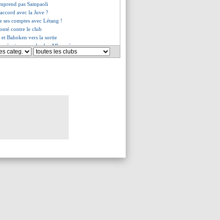
omprend pas Sampaoli
'accord avec la Juve ?
le ses comptes avec Létang !
nté contre le club
 et Bahoken vers la sortie
re réunion pour le clan Mbappé
aximum pour Lewandowski ?
é priorité de la Côte d'Ivoire
rat préparé pour Dembélé
e Athletic confirme la tendance
et Mangani vont partir
es du lun. 16 mai 2022
es du dim. 15 mai 2022