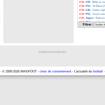
OM
: Milik ne c
17/05
PSG
: Di Maria d
17/05
Lille
: Galtier règ
17/05
PSG
: Gueye remo
17/05
Angers
: Petkovic
17/05
PSG
: une derniè
17/05
Filtrer :
Barça
: 35 M€ m
17/05
Nantes
: Kombouar
17/05
Bayern
: le cont
17/05
PSG
: Mbappé, Th
17/05
Angers
: Traoré 
17/05
Liste des brèv
...
Liste des brèv
...
emplacement publicitaire
- © 2000-2026 MAXIFOOT -
choix de consentement
- L'actualité du
football
-