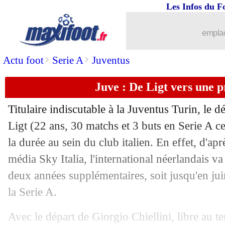
Les Infos du F
17/05
Barrages L2/L1
: Sochaux élimine le
emplac
17/05
Lyon
: Gusto se confie sur la concurre
>
>
Actu foot
Serie A
Juventus
17/05
Leeds
: Raphinha dans l'attente du Ba
Juve : De Ligt vers une 
17/05
Man Utd
: Henderson pisté par Newca
Titulaire indiscutable à la Juventus Turin, le d
17/05
PSG
: furieux, Di Maria se sent trahi !
Ligt (22 ans, 30 matchs et 3 buts en Serie A cet
la durée au sein du club italien. En effet, d'ap
17/05
Nice
: Rothen doute sérieusement de R
média Sky Italia, l'international néerlandais v
deux années supplémentaires, soit jusqu'en jui
17/05
Barça
: Dembélé, les vérités de Lapor
la Serie A.
17/05
Bayern
: discussions confirmées pour 
Avec le départ de Giorgio Chiellini, libre au te