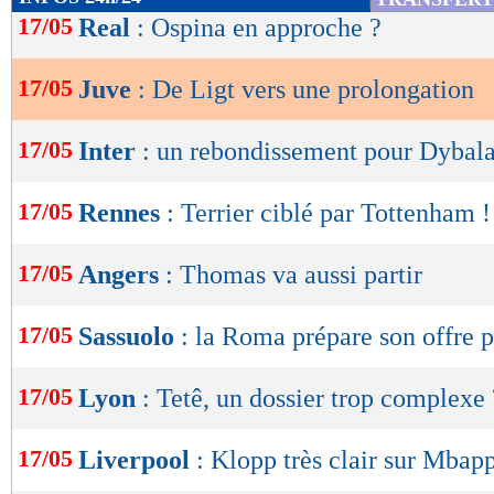
de
17/05
Real
: Ospina en approche ?
lecture
17/05
Juve
: De Ligt vers une prolongation
OK
17/05
Inter
: un rebondissement pour Dybala
17/05
Rennes
: Terrier ciblé par Tottenham !
17/05
Angers
: Thomas va aussi partir
17/05
Sassuolo
: la Roma prépare son offre 
17/05
Lyon
: Tetê, un dossier trop complexe 
17/05
Liverpool
: Klopp très clair sur Mbap