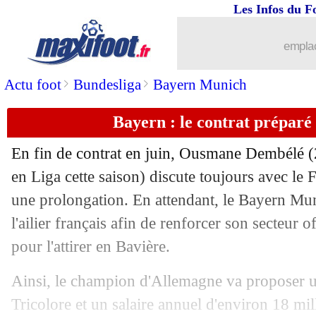
Les Infos du F
17/05
Angers
: Traoré confirme son départ
emplac
17/05
Man Utd
: Pogba, la Juve calme le jeu
>
>
Actu foot
Bundesliga
Bayern Munich
17/05
PSG
: Miami, le démenti du clan Mess
Bayern : le contrat prépar
17/05
OM
: le retour de la piste Ghoulam
En fin de contrat en juin, Ousmane Dembélé (
en Liga cette saison) discute toujours avec le
17/05
Inter
: Perisic attendu à la Juve
une prolongation. En attendant, le Bayern Mu
17/05
l'ailier français afin de renforcer son secteur o
Arsenal
: le coup de gueule de Xhaka 
pour l'attirer en Bavière.
17/05
Juve
: le salaire offert à Di Maria
Ainsi, le champion d'Allemagne va proposer u
17/05
Real
: des chiffres fous pour Mbappé ?
Tricolore et un salaire annuel d'environ 18 mil