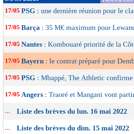
de
17/05
PSG
: une dernière réunion pour le c
lecture
OK
17/05
Barça
: 35 M€ maximum pour Lewand
17/05
Nantes
: Kombouaré priorité de la Côt
17/05
Bayern
: le contrat préparé pour Dem
17/05
PSG
: Mbappé, The Athletic confirme
17/05
Angers
: Traoré et Mangani vont parti
...
Liste des brèves du lun. 16 mai 2022
...
Liste des brèves du dim. 15 mai 2022