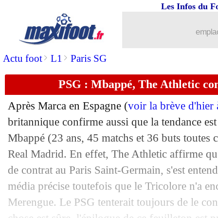
Les Infos du F
17/05
Angers
: Traoré confirme son départ
emplac
17/05
Man Utd
: Pogba, la Juve calme le jeu
>
>
Actu foot
L1
Paris SG
17/05
PSG
: Miami, le démenti du clan Mess
PSG : Mbappé, The Athletic con
17/05
OM
: le retour de la piste Ghoulam
Après Marca en Espagne (
voir la brève d'hier
britannique confirme aussi que la tendance est
17/05
Inter
: Perisic attendu à la Juve
Mbappé (23 ans, 45 matchs et 36 buts toutes c
17/05
Real Madrid. En effet, The Athletic affirme que
Arsenal
: le coup de gueule de Xhaka 
de contrat au Paris Saint-Germain, s'est enten
17/05
Juve
: le salaire offert à Di Maria
média précise toutefois que le Tricolore n'a en
Merengue. Le PSG tenterait toujours de le co
17/05
Real
: des chiffres fous pour Mbappé ?