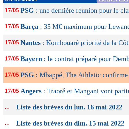
de
17/05
PSG
: une dernière réunion pour le c
lecture
OK
17/05
Barça
: 35 M€ maximum pour Lewand
17/05
Nantes
: Kombouaré priorité de la Côt
17/05
Bayern
: le contrat préparé pour Dem
17/05
PSG
: Mbappé, The Athletic confirme
17/05
Angers
: Traoré et Mangani vont parti
...
Liste des brèves du lun. 16 mai 2022
...
Liste des brèves du dim. 15 mai 2022