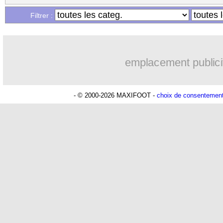
...
Liste des brèves du lun. 16 mai 2022
Filtrer :
...
Liste des brèves du dim. 15 mai 2022
emplacement publici
- © 2000-2026 MAXIFOOT -
choix de consentemen