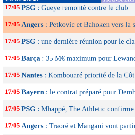
de
17/05
PSG
: Gueye remonté contre le club
lecture
17/05
Angers
: Petkovic et Bahoken vers la s
OK
17/05
PSG
: une dernière réunion pour le c
17/05
Barça
: 35 M€ maximum pour Lewand
17/05
Nantes
: Kombouaré priorité de la Côt
17/05
Bayern
: le contrat préparé pour Dem
17/05
PSG
: Mbappé, The Athletic confirme
17/05
Angers
: Traoré et Mangani vont parti