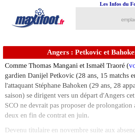
Les Infos du F
17/05
Lyon
: Tetê, un dossier trop complexe 
emplac
17/05
Liverpool
: Klopp très clair sur Mbap
17/05
Angers
: Traoré confirme son départ
Angers : Petkovic et Bahoken
17/05
Man Utd
: Pogba, la Juve calme le jeu
Comme Thomas Mangani et Ismaël Traoré (
vo
17/05
PSG
: Miami, le démenti du clan Mess
gardien Danijel Petkovic (28 ans, 15 matchs en
l'attaquant Stéphane Bahoken (29 ans, 28 appar
17/05
OM
: le retour de la piste Ghoulam
saison) se dirigent vers un départ d'Angers cet
SCO ne devrait pas proposer de prolongation 
17/05
Inter
: Perisic attendu à la Juve
deux en fin de contrat en juin.
17/05
Arsenal
: le coup de gueule de Xhaka 
Devenu titulaire en novembre suite aux absen