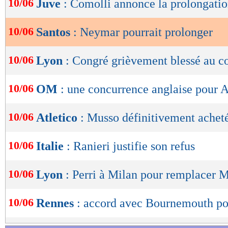
10/06
Juve
: Comolli annonce la prolongati
de
lecture
10/06
Santos
: Neymar pourrait prolonger
OK
10/06
Lyon
: Congré grièvement blessé au c
10/06
OM
: une concurrence anglaise pour 
10/06
Atletico
: Musso définitivement acheté
10/06
Italie
: Ranieri justifie son refus
10/06
Lyon
: Perri à Milan pour remplacer 
10/06
Rennes
: accord avec Bournemouth po