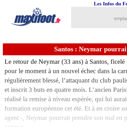
10/06
PSG
: Modric fan de Vitinha
Les Infos du F
10/06
ASSE
: Batubinsika plaît au Panathina
emplac
10/06
OM
: Tudor pousse pour avoir Balerdi
Santos : Neymar pourrai
10/06
Milan
: l'Atletico veut récupérer Her
Le retour de Neymar (33 ans) à Santos, ficelé 
10/06
Italie
: Pioli plutôt vers la Fiorentina ?
pour le moment à un nouvel échec dans la carr
régulièrement blessé, l’attaquant du club paul
10/06
Real
: D. Huijsen - "le club de ma vie"
et inscrit 3 buts en quatre mois. L’ancien Paris
10/06
Le Havre
: Confais quitte le club (offi
réalisé la remise à niveau espérée, qui lui aur
formation européenne cet été. Et à en croire so
10/06
Dortmund
: Jobe Bellingham a signé (
agent -, Neymar pourrait prendre son mal en p