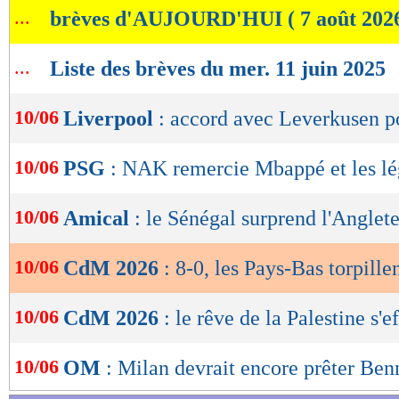
Serbie 3-0 Andorre
...
brèves d'AUJOURD'HUI ( 7 août 202
de
lecture
Retrouvez tous les résultats, les buteurs et
...
Liste des brèves du mer. 11 juin 2025
OK
SCORE de Maxifoot.
10/06
Liverpool
: accord avec Leverkusen p
Lu 8.997 fois
- Clément Barbier 
10/06
PSG
: NAK remercie Mbappé et les l
10/06
Amical
: le Sénégal surprend l'Anglete
10/06
CdM 2026
: 8-0, les Pays-Bas torpille
10/06
CdM 2026
: le rêve de la Palestine s'e
10/06
OM
: Milan devrait encore prêter Ben