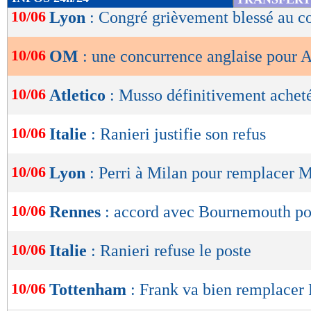
de
10/06
Lyon
: Congré grièvement blessé au c
lecture
10/06
OM
: une concurrence anglaise pour 
OK
10/06
Atletico
: Musso définitivement acheté
10/06
Italie
: Ranieri justifie son refus
10/06
Lyon
: Perri à Milan pour remplacer 
10/06
Rennes
: accord avec Bournemouth po
10/06
Italie
: Ranieri refuse le poste
10/06
Tottenham
: Frank va bien remplacer