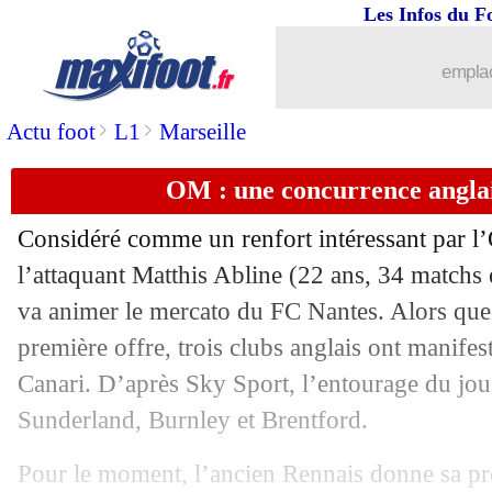
Les Infos du F
10/06
OM
: Tudor pousse pour avoir Balerdi
emplac
10/06
Milan
: l'Atletico veut récupérer Her
>
>
Actu foot
L1
Marseille
10/06
Italie
: Pioli plutôt vers la Fiorentina ?
OM : une concurrence anglai
10/06
Real
: D. Huijsen - "le club de ma vie"
Considéré comme un renfort intéressant par l
10/06
Le Havre
: Confais quitte le club (offi
l’attaquant Matthis
Abline
(22 ans, 34 matchs e
va animer le mercato du FC Nantes. Alors qu
10/06
Dortmund
: Jobe Bellingham a signé (
première offre, trois clubs anglais ont manifest
Canari. D’après Sky Sport, l’entourage du jou
10/06
Lecce
: le coach Giampaolo limogé (of
Sunderland, Burnley et Brentford.
10/06
Lyon
: Textor voulait vendre Cherki 
Pour le moment, l’ancien Rennais donne sa pré