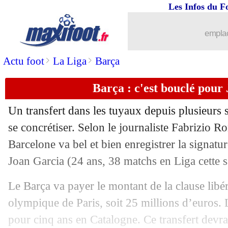
Les Infos du F
emplac
>
>
Actu foot
La Liga
Barça
Barça : c'est bouclé pour
Un transfert dans les tuyaux depuis plusieurs
se concrétiser. Selon le journaliste Fabrizio 
Barcelone va bel et bien enregistrer la signat
Joan
Garcia
(24 ans, 38 matchs en Liga cette s
Le Barça va payer le montant de la clause lib
olympique de Paris, soit 25 millions d’euros. L
...
brèves d'AUJOURD'HUI ( 6 août 202
pour cinq ans en Catalogne. Ce transfert devrai