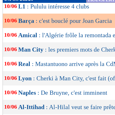
de
10/06
L1
: Pululu intéresse 4 clubs
lecture
10/06
Barça
: c'est bouclé pour Joan Garcia
OK
10/06
Amical
: l'Algérie frôle la remontada
10/06
Man City
: les premiers mots de Cher
10/06
Real
: Mastantuono arrive après la Cd
10/06
Lyon
: Cherki à Man City, c'est fait (of
10/06
Naples
: De Bruyne, c'est imminent
10/06
Al-Ittihad
: Al-Hilal veut se faire prê