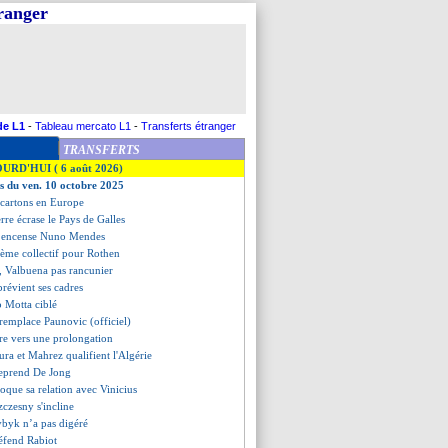
tranger
de L1
-
Tableau mercato L1
-
Transferts étranger
TRANSFERTS
OURD'HUI ( 6 août 2026)
es du ven. 10 octobre 2025
s cartons en Europe
erre écrase le Pays de Galles
 encense Nuno Mendes
lème collectif pour Rothen
, Valbuena pas rancunier
prévient ses cadres
o Motta ciblé
 remplace Paunovic (officiel)
re vers une prolongation
ra et Mahrez qualifient l'Algérie
reprend De Jong
que sa relation avec Vinicius
zczesny s'incline
vbyk n’a pas digéré
éfend Rabiot