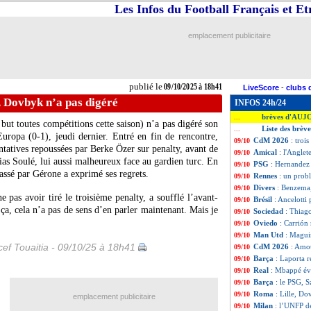
Les Infos du Football Français et E
emplacement publicitaire
publié le
09/10/2025 à 18h41
LiveScore
-
clubs 
, Dovbyk n’a pas digéré
INFOS 24h/24
brèves d'AUJ
...
 but toutes compétitions cette saison) n’a pas digéré son
Liste des brèv
...
ropa (0-1), jeudi dernier. Entré en fin de rencontre,
CdM 2026
: troi
09/10
tatives repoussées par Berke Özer sur penalty, avant de
Amical
: l'Anglet
09/10
tias Soulé, lui aussi malheureux face au gardien turc. En
PSG
: Hernandez
09/10
assé par Gérone a exprimé ses regrets.
Rennes
: un prob
09/10
Divers
: Benzema
09/10
e pas avoir tiré le troisième penalty, a soufflé l’avant-
Brésil
: Ancelotti 
09/10
a, cela n’a pas de sens d’en parler maintenant. Mais je
Sociedad
: Thiag
09/10
Oviedo
: Carrión
09/10
Man Utd
: Magui
09/10
ef Touaitia - 09/10/25 à 18h41
CdM 2026
: Amou
09/10
Barça
: Laporta 
09/10
Real
: Mbappé évo
09/10
Barça
: le PSG, S
09/10
Roma
: Lille, Do
09/10
emplacement publicitaire
Milan
: l’UNFP d
09/10