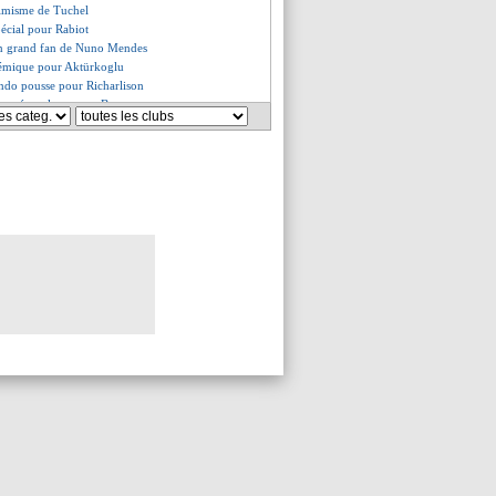
ptimisme de Tuchel
spécial pour Rabiot
in grand fan de Nuno Mendes
lémique pour Aktürkoglu
ando pousse pour Richarlison
agacé par la rumeur Bayern
15 M€ de dettes de transferts
démis de ses fonctions
tite blessure pour Pogba
défend Yamal
ne craint pas un relâchement
er du stage à Mallemort
e dans la maison de Vinicius
ne veut pas de sifflets au Parc
 s'impatiente
t jouer contre l'Azerbaïdjan
alue Nasser
ieux" à Madrid qu'à Paris
 lourde sanction pour Kays Ruiz
 départ bénéfique pour De Zerbi
 prend la porte (officiel)
li, ça se précise !
'est 250 M€ ?
 doucement pour Yildiz
e meilleur du monde pour Valdano
Miguel Angel Russo est mort