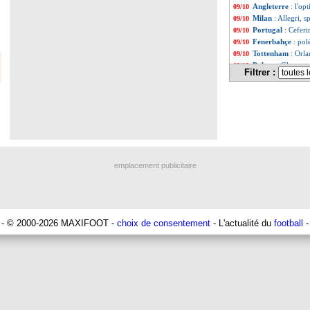
Angleterre
: l'o
09/10
Milan
: Allegri, 
09/10
Portugal
: Cefer
09/10
Fenerbahçe
: po
09/10
Tottenham
: Orl
09/10
Palace
: Glasner 
09/10
Filtrer :
Barça
: plus de 1
09/10
Monaco
: Hütter 
09/10
Monaco
: une pe
09/10
Barça
: Laporta 
09/10
EdF
: Deschamps 
09/10
OM
: De Zerbi fi
09/10
Real
: un incendi
09/10
EdF
: Rabiot, DD 
09/10
emplacement publicitaire
Argentine
: Soulé
09/10
EdF
: Mbappé veu
09/10
Barça
: Laporta s
09/10
Real
: Mbappé "m
09/10
Francs Borains
:
09/10
- © 2000-2026 MAXIFOOT -
choix de consentement
- L'actualité du
football
-
OM
: Rabiot, un
09/10
Oviedo
: Paunovic
09/10
Monaco
: Pocogno
09/10
Real
: Vinicius, c
09/10
Juve
: ça avance
09/10
Real
: Mbappé, l
09/10
Boca
: le coach 
09/10