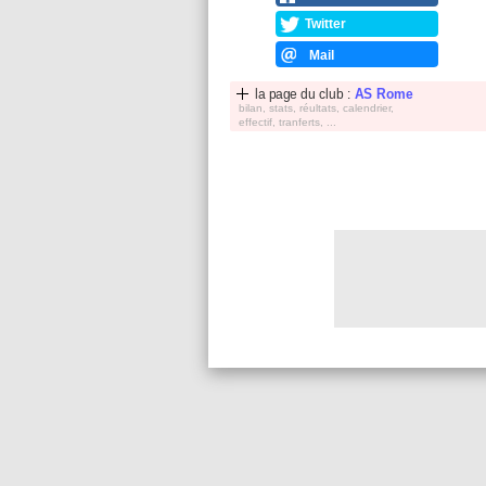
Twitter
Mail
la page du club :
AS Rome
bilan, stats, réultats, calendrier,
effectif, tranferts, ...