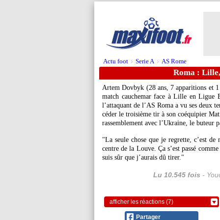
Actu foot
Serie A
AS Rome
>
>
Roma : Lille
Artem
Dovbyk
(28 ans, 7 apparitions et 1
match cauchemar face à Lille en Ligue Eu
l’attaquant de l’AS Roma a vu ses deux ten
céder le troisième tir à son coéquipier Ma
rassemblement avec l’Ukraine, le buteur p
"La seule chose que je regrette, c’est de n
centre de la Louve. Ça s’est passé comme ç
suis sûr que j’aurais dû tirer."
Lu 10.545 fois
- Youc
afficher les réactions (7)
Partager