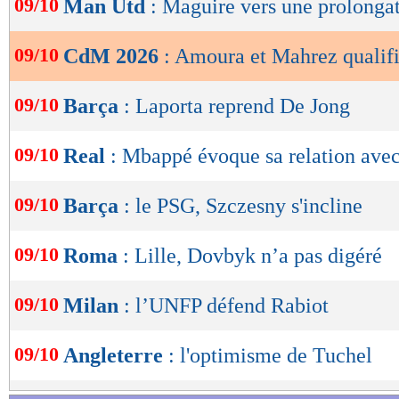
09/10
Man Utd
: Maguire vers une prolonga
de
Lu 10.365 fois
- Youcef Touaitia 
lecture
09/10
CdM 2026
: Amoura et Mahrez qualifi
OK
09/10
Barça
: Laporta reprend De Jong
09/10
Real
: Mbappé évoque sa relation avec
09/10
Barça
: le PSG, Szczesny s'incline
09/10
Roma
: Lille, Dovbyk n’a pas digéré
09/10
Milan
: l’UNFP défend Rabiot
09/10
Angleterre
: l'optimisme de Tuchel