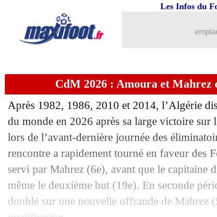
Les Infos du F
emplac
CdM 2026 : Amoura et Mahrez qu
Après 1982, 1986, 2010 et 2014, l’Algérie di
du monde en 2026 après sa large victoire sur l
lors de l’avant-dernière journée des éliminatoi
rencontre a rapidement tourné en faveur des 
...
brèves d'AUJOURD'HUI ( 7 août 202
servi par Mahrez (6e), avant que le capitaine d
même le deuxième but (19e). En seconde péri
...
Liste des brèves du ven. 10 octobre 20
doublé sur une nouvelle offrande de Mahrez (57