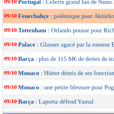
09/10
Portugal
: Ceferin grand fan de Nun
de
lecture
09/10
Fenerbahçe
: polémique pour Aktürk
OK
09/10
Tottenham
: Orlando pousse pour Ric
09/10
Palace
: Glasner agacé par la rumeur 
09/10
Barça
: plus de 115 M€ de dettes de tr
09/10
Monaco
: Hütter démis de ses fonctio
09/10
Monaco
: une petite blessure pour Po
09/10
Barça
: Laporta défend Yamal