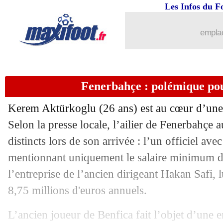
09/10
Amical
: l'Angleterre écrase le Pays d
Les Infos du F
09/10
PSG
: Hernandez encense Nuno Mend
emplac
09/10
Rennes
: un problème collectif pour 
Fenerbahçe : polémique po
09/10
Divers
: Benzema, Valbuena pas rancu
Kerem
Aktürkoglu
(26 ans) est au cœur d’un
09/10
Brésil
: Ancelotti prévient ses cadres
Selon la presse locale, l’ailier de Fenerbahçe a
distincts lors de son arrivée : l’un officiel ave
09/10
Sociedad
: Thiago Motta ciblé
mentionnant uniquement le salaire minimum du
09/10
Oviedo
: Carrión remplace Paunovic (o
l’entreprise de l’ancien dirigeant Hakan Safi, l
8,75 millions d'euros annuels.
09/10
Man Utd
: Maguire vers une prolonga
L’ancien joueur de Benfica fait l’objet d’une e