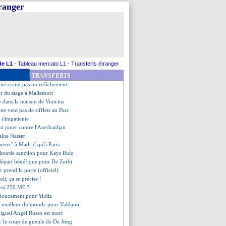
tranger
spécial pour Rabiot
in grand fan de Nuno Mendes
lémique pour Aktürkoglu
ando pousse pour Richarlison
agacé par la rumeur Bayern
15 M€ de dettes de transferts
démis de ses fonctions
de L1
-
Tableau mercato L1
-
Transferts étranger
tite blessure pour Pogba
TRANSFERTS
défend Yamal
ne craint pas un relâchement
er du stage à Mallemort
e dans la maison de Vinicius
ne veut pas de sifflets au Parc
 s'impatiente
t jouer contre l'Azerbaïdjan
alue Nasser
ieux" à Madrid qu'à Paris
 lourde sanction pour Kays Ruiz
 départ bénéfique pour De Zerbi
 prend la porte (officiel)
li, ça se précise !
'est 250 M€ ?
 doucement pour Yildiz
e meilleur du monde pour Valdano
Miguel Angel Russo est mort
: le coup de gueule de De Jong