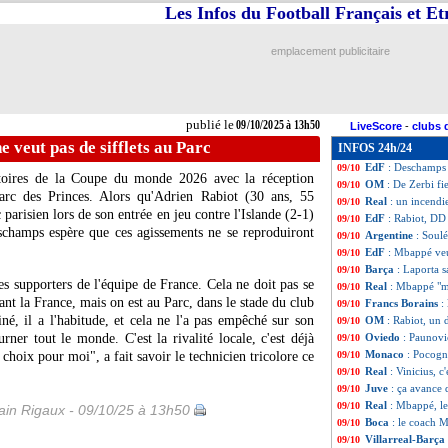
Les Infos du Football Français et E
Milan
: Allegri, 
09/10
Portugal
: Cefer
09/10
Fenerbahçe
: po
09/10
emplacement publicitaire
Tottenham
: Orl
09/10
Palace
: Glasner 
09/10
Barça
: plus de 1
09/10
Monaco
: Hütter 
09/10
publié le
09/10/2025 à 13h50
LiveScore
-
clubs 
Monaco
: une pe
09/10
e veut pas de sifflets au Parc
INFOS 24h/24
Barça
: Laporta 
09/10
EdF
: Deschamps 
09/10
atoires de la Coupe du monde 2026 avec la réception
OM
: De Zerbi fi
09/10
arc des Princes. Alors qu'Adrien Rabiot (30 ans, 55
Real
: un incendi
09/10
c parisien lors de son entrée en jeu contre l'Islande (2-1)
EdF
: Rabiot, DD 
09/10
schamps espère que ces agissements ne se reproduiront
Argentine
: Soulé
09/10
EdF
: Mbappé veu
09/10
Barça
: Laporta s
09/10
des supporters de l'équipe de France. Cela ne doit pas se
Real
: Mbappé "m
09/10
ant la France, mais on est au Parc, dans le stade du club
Francs Borains
:
09/10
né, il a l'habitude, et cela ne l'a pas empêché sur son
OM
: Rabiot, un
09/10
ner tout le monde. C'est la rivalité locale, c'est déjà
Oviedo
: Paunovic
09/10
Monaco
: Pocogno
e choix pour moi", a fait savoir le technicien tricolore ce
09/10
Real
: Vinicius, c
09/10
Juve
: ça avance
09/10
Real
: Mbappé, l
09/10
in Rigaux - 09/10/25 à 13h50
Boca
: le coach 
09/10
Villarreal-Barça
09/10