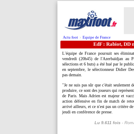
Actu foot
Equipe de France
>
EdF : Rabiot, DD n
L'équipe de France poursuit ses élimin
vendredi (20h45) de l'Azerbaïdjan au P
sélections et 6 buts) a été hué par le publi
en septembre, le sélectionneur Didier De
pas demain.
"Je ne suis pas sûr que c'était seulement 
produire, ce sont des joueurs qui représent
de Paris. Mais Adrien est majeur et vacci
action défensive en fin de match de retour
arrivé ailleurs, et ce n'est pas un critère d
jeudi en conférence de presse.
Lu 9.611 fois
- Roma