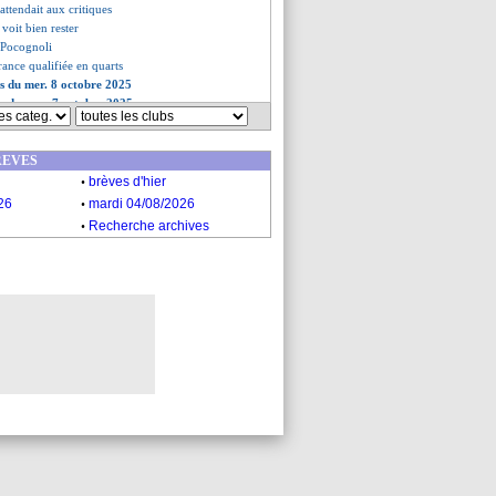
'attendait aux critiques
 voit bien rester
e Pocognoli
France qualifiée en quarts
es du mer. 8 octobre 2025
es du mar. 7 octobre 2025
REVES
.
brèves d'hier
.
26
mardi 04/08/2026
.
Recherche archives