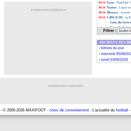
Lyon
: Niakhaté s
09/10
Nantes
: Lopes se
09/10
emplacement publicitaire
Monaco
: la pist
09/10
CdM (U20)
: la 
09/10
Liste des brèv
...
Liste des brèv
...
Filtrer :
ARCHIVES DES B
.
brèves du jour
.
mercredi 05/08/20
.
lundi 03/08/2026
emplacement publicitaire
- © 2000-2026 MAXIFOOT -
choix de consentement
- L'actualité du
football
-