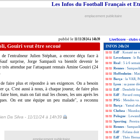
Les Infos du Football Français et E
Man Utd
: Van Ni
11/11
Brest
: la L1, Roy
11/11
Arsenal
: Ødegaar
11/11
emplacement publicitaire
Nice
: Bulka s'emb
11/11
EdF
: Coman à la 
11/11
Dortmund
: Jobe
11/11
Liverpool
: gros 
11/11
publié le
11/11/2024 à 14h39
LiveScore
-
clubs 
Rennes
: Sampaoli
11/11
i, Gouiri veut être secoué
INFOS 24h/24
Man Utd
: Van Ni
11/11
EdF
: Konaté ne 
11/11
 de l'entraîneur Julien Stéphan, a encore déçu face à
Leverkusen
: le R
11/11
auf surprise, Jorge Sampaoli va bientôt devenir le
Real
: 5 à 6 sema
11/11
 très attendue par l'attaquant rennais Amine
Gouiri
(24
Rennes
: Sampaoli
11/11
.
Hoffenheim
: Mat
11/11
Barça
: la VAR, 
11/11
de faire plus et répondre à ses exigences. On a besoin
Lyon
: sa passe dé
11/11
ter ça. C'est aussi à nous, à chaque joueur, de faire plus
EdF
: Dembélé for
11/11
faire bien, mais on fait mal les choses, les uns après les
EdF
: Pavard remp
11/11
sques. On est une équipe un peu malade", a reconnu
PSG
: Mendes va a
11/11
Barça
: Yamal abs
11/11
Chelsea
: Nkunku,
11/11
Pologne
: Lewando
en Da Silva - 11/11/24 à 14h39
11/11
Sporting
: Pereir
11/11
Rennes
: Sampaoli
11/11
EdF
: Fofana doit
11/11
EdF
: Théo Hernan
11/11
emplacement publicitaire