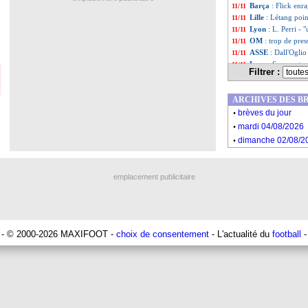
Barça
: Flick enra
11/11
Lille
: Létang poin
11/11
Lyon
: L. Perri -
11/11
OM
: trop de pre
11/11
ASSE
: Dall'Ogli
11/11
Lyon
: Sage reste
11/11
Filtrer :
Divers
: Gomis a pr
11/11
Liste des brèv
...
ARCHIVES DES B
Liste des brèv
...
.
brèves du jour
.
mardi 04/08/2026
.
dimanche 02/08/2
emplacement publicitaire
- © 2000-2026 MAXIFOOT -
choix de consentement
- L'actualité du
football
-