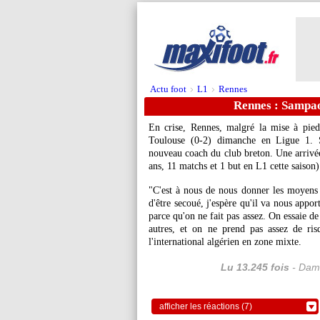
Actu foot
L1
Rennes
>
>
Rennes : Sampaol
En crise, Rennes, malgré la mise à pied
Toulouse (0-2) dimanche en Ligue 1. S
nouveau coach du club breton. Une arrivée
ans, 11 matchs et 1 but en L1 cette saison)
"C'est à nous de nous donner les moyens 
d'être secoué, j'espère qu'il va nous appor
parce qu'on ne fait pas assez. On essaie de 
autres, et on ne prend pas assez de ri
l'international algérien en zone mixte.
Lu 13.245 fois
- Dami
afficher les réactions (7)