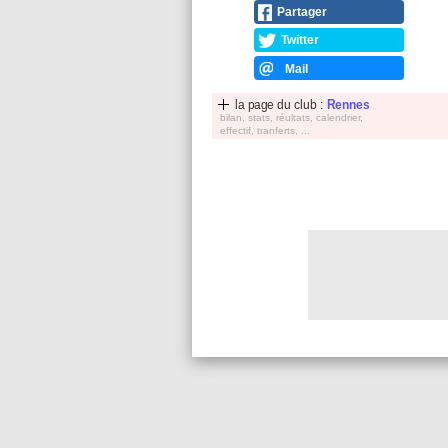
Partager
Twitter
Mail
la page du club :
Rennes
bilan, stats, réultats, calendrier,
effectif, tranferts, ...