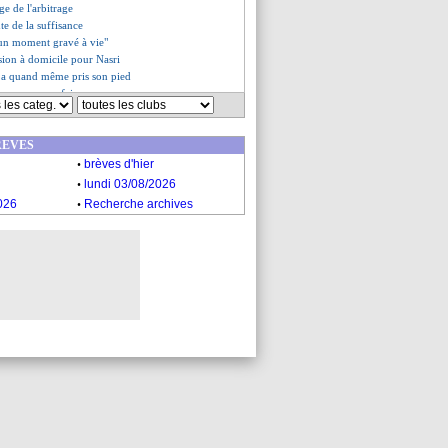
ge de l'arbitrage
te de la suffisance
 "un moment gravé à vie"
ssion à domicile pour Nasri
o a quand même pris son pied
 un peu sur sa faim
is sa retraite (officiel)
es du dim. 10 novembre 2024
REVES
es du sam. 9 novembre 2024
.
brèves d'hier
.
lundi 03/08/2026
.
026
Recherche archives