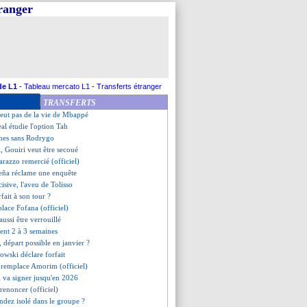
tranger
stelrooy non conservé
 bouge ses joueurs
d a bluffé Arteta
rouille avec un internaute
place de Dembélé (officiel)
 Bellingham ciblé !
dérapage d'un arbitre de PL ?
de L1
-
Tableau mercato L1
-
Transferts étranger
 arrive avec 3 adjoints
TRANSFERTS
stelrooy va parler à Amorim
veut pas de la vie de Mbappé
eal étudie l'option Tah
ines sans Rodrygo
, Gouiri veut être secoué
arazzo remercié (officiel)
Peña réclame une enquête
cisive, l'aveu de Tolisso
fait à son tour ?
lace Fofana (officiel)
ussi être verrouillé
ent 2 à 3 semaines
 départ possible en janvier ?
wski déclare forfait
a remplace Amorim (officiel)
 va signer jusqu'en 2026
 renoncer (officiel)
dez isolé dans le groupe ?