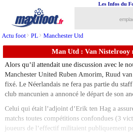
Les Infos du F
emplac
...
brèves d'AUJOURD'HUI ( 6 août 202
>
>
Actu foot
PL
Manchester Utd
...
Liste des brèves du mar. 12 novembre
Man Utd : Van Nistelrooy 
11/11
PSG
: la Juve tempère pour Skriniar
Alors qu’il attendait une discussion avec le 
11/11
Barça
: De Jong en larmes dans le vest
Manchester United Ruben Amorim, Ruud van N
fixé. Le Néerlandais ne fera pas partie du staff
11/11
OM
: De Zerbi, l'avertissement de Nas
club mancunien a annoncé le départ de son anc
11/11
Montpellier
: Sakho, la version de De
Celui qui était l’adjoint d’Erik ten Hag a assu
matchs toutes compétitions confondues (3 victo
11/11
Lyon
: Dugarry calme les Lyonnais
joueurs de l’effectif militaient publiquement p