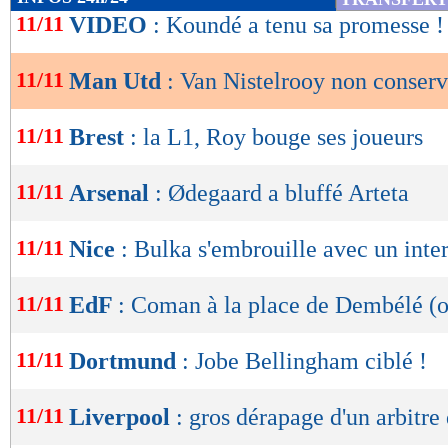
de
11/11
VIDEO
: Koundé a tenu sa promesse !
lecture
11/11
Man Utd
: Van Nistelrooy non conser
OK
11/11
Brest
: la L1, Roy bouge ses joueurs
11/11
Arsenal
: Ødegaard a bluffé Arteta
11/11
Nice
: Bulka s'embrouille avec un inte
11/11
EdF
: Coman à la place de Dembélé (of
11/11
Dortmund
: Jobe Bellingham ciblé !
11/11
Liverpool
: gros dérapage d'un arbitre