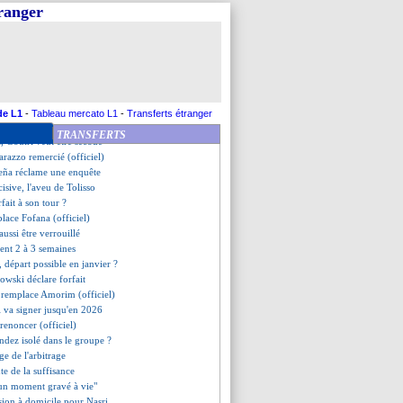
rouille avec un internaute
tranger
place de Dembélé (officiel)
 Bellingham ciblé !
dérapage d'un arbitre de PL ?
 arrive avec 3 adjoints
stelrooy va parler à Amorim
veut pas de la vie de Mbappé
eal étudie l'option Tah
de L1
-
Tableau mercato L1
-
Transferts étranger
ines sans Rodrygo
TRANSFERTS
, Gouiri veut être secoué
arazzo remercié (officiel)
Peña réclame une enquête
cisive, l'aveu de Tolisso
fait à son tour ?
lace Fofana (officiel)
ussi être verrouillé
ent 2 à 3 semaines
 départ possible en janvier ?
wski déclare forfait
a remplace Amorim (officiel)
 va signer jusqu'en 2026
 renoncer (officiel)
dez isolé dans le groupe ?
ge de l'arbitrage
te de la suffisance
 "un moment gravé à vie"
ssion à domicile pour Nasri