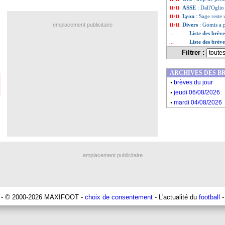
ASSE
: Dall'Ogli
11/11
Lyon
: Sage reste
11/11
emplacement publicitaire
Divers
: Gomis a pr
11/11
Liste des brèv
...
Liste des brèv
...
Filtrer :
ARCHIVES DES B
.
brèves du jour
.
jeudi 06/08/2026
.
mardi 04/08/2026
emplacement publicitaire
- © 2000-2026 MAXIFOOT -
choix de consentement
- L'actualité du
football
-