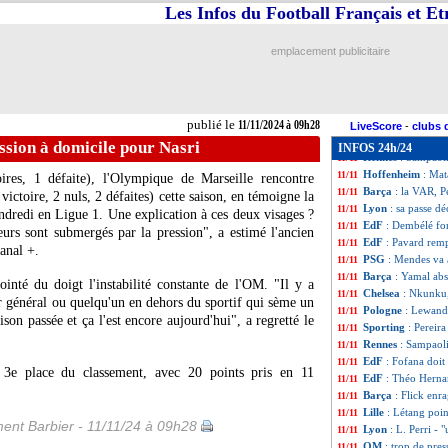
Nice
: Bulka s'emb
11/11
Les Infos du Football Français et E
EdF
: Coman à la 
11/11
Dortmund
: Jobe
11/11
emplacement publicitaire
Liverpool
: gros 
11/11
Rennes
: Sampaoli
11/11
Man Utd
: Van Ni
11/11
EdF
: Konaté ne 
11/11
publié le
11/11/2024 à 09h28
Leverkusen
: le R
11/11
LiveScore
-
clubs 
Real
: 5 à 6 sema
11/11
ssion à domicile pour Nasri
INFOS 24h/24
Rennes
: Sampaoli
11/11
Hoffenheim
: Mat
11/11
toires, 1 défaite), l'Olympique de Marseille rencontre
Barça
: la VAR, 
11/11
victoire, 2 nuls, 2 défaites) cette saison, en témoigne la
Lyon
: sa passe dé
11/11
ndredi en Ligue 1. Une explication à ces deux visages ?
EdF
: Dembélé for
11/11
urs sont submergés par la pression", a estimé l'ancien
EdF
: Pavard remp
11/11
anal +.
PSG
: Mendes va a
11/11
Barça
: Yamal abs
11/11
ointé du doigt l'instabilité constante de l'OM. "Il y a
Chelsea
: Nkunku,
11/11
 général ou quelqu'un en dehors du sportif qui sème un
Pologne
: Lewando
11/11
aison passée et ça l'est encore aujourd'hui", a regretté le
Sporting
: Pereir
11/11
Rennes
: Sampaoli
11/11
EdF
: Fofana doit
11/11
 3e place du classement, avec 20 points pris en 11
EdF
: Théo Hernan
11/11
Barça
: Flick enra
11/11
Lille
: Létang poin
11/11
ent Barbier - 11/11/24 à 09h28
Lyon
: L. Perri -
11/11
OM
: trop de pre
11/11