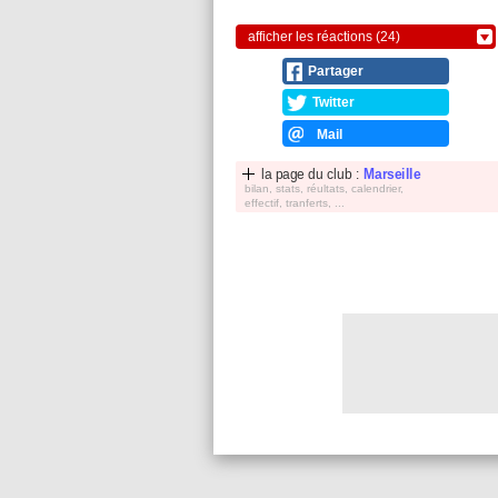
afficher les réactions (24)
Partager
Twitter
Mail
la page du club :
Marseille
bilan, stats, réultats, calendrier,
effectif, tranferts, ...