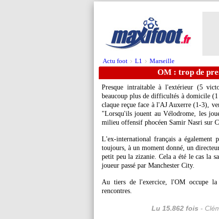
Actu foot
L1
Marseille
>
>
OM : trop de pre
Presque intraitable à l'extérieur (5 vic
beaucoup plus de difficultés à domicile (1 
claque reçue face à l'AJ Auxerre (1-3), ve
"Lorsqu'ils jouent au Vélodrome, les joue
milieu offensif phocéen Samir Nasri sur C
L'ex-international français a également p
toujours, à un moment donné, un directeur
petit peu la zizanie. Cela a été le cas la s
joueur passé par Manchester City.
Au tiers de l'exercice, l'OM occupe la
rencontres.
Lu 15.862 fois
- Clém