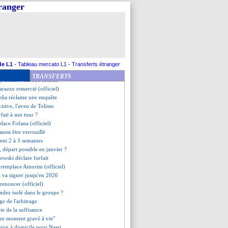
rouille avec un internaute
tranger
place de Dembélé (officiel)
 Bellingham ciblé !
dérapage d'un arbitre de PL ?
 arrive avec 3 adjoints
stelrooy va parler à Amorim
veut pas de la vie de Mbappé
eal étudie l'option Tah
de L1
-
Tableau mercato L1
-
Transferts étranger
ines sans Rodrygo
TRANSFERTS
, Gouiri veut être secoué
arazzo remercié (officiel)
Peña réclame une enquête
cisive, l'aveu de Tolisso
fait à son tour ?
lace Fofana (officiel)
ussi être verrouillé
ent 2 à 3 semaines
 départ possible en janvier ?
wski déclare forfait
a remplace Amorim (officiel)
 va signer jusqu'en 2026
 renoncer (officiel)
dez isolé dans le groupe ?
ge de l'arbitrage
te de la suffisance
 "un moment gravé à vie"
ssion à domicile pour Nasri