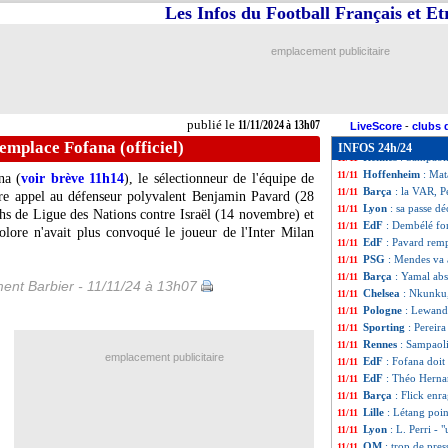
Nice
: Bulka s'emb
11/11
Les Infos du Football Français et E
EdF
: Coman à la 
11/11
Dortmund
: Jobe
11/11
emplacement publicitaire
Liverpool
: gros 
11/11
Rennes
: Sampaoli
11/11
Man Utd
: Van Ni
11/11
EdF
: Konaté ne 
11/11
publié le
11/11/2024 à 13h07
Leverkusen
: le R
11/11
LiveScore
-
clubs 
Real
: 5 à 6 sema
11/11
emplace Fofana (officiel)
INFOS 24h/24
Rennes
: Sampaoli
11/11
Hoffenheim
: Mat
11/11
na (
voir brève 11h14
), le sélectionneur de l'équipe de
Barça
: la VAR, 
11/11
re appel au défenseur polyvalent Benjamin Pavard (28
Lyon
: sa passe dé
11/11
chs de Ligue des Nations contre Israël (14 novembre) et
EdF
: Dembélé for
11/11
colore n'avait plus convoqué le joueur de l'Inter Milan
EdF
: Pavard remp
11/11
PSG
: Mendes va a
11/11
Barça
: Yamal abs
11/11
ent Barbier - 11/11/24 à 13h07
Chelsea
: Nkunku,
11/11
Pologne
: Lewando
11/11
Sporting
: Pereir
11/11
Rennes
: Sampaoli
11/11
emplacement publicitaire
EdF
: Fofana doit
11/11
EdF
: Théo Hernan
11/11
Barça
: Flick enra
11/11
Lille
: Létang poin
11/11
Lyon
: L. Perri -
11/11
OM
: trop de pre
11/11