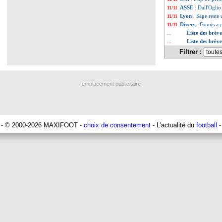
ASSE
: Dall'Ogli
11/11
Lyon
: Sage reste
11/11
Divers
: Gomis a pr
11/11
Liste des brèv
...
Liste des brèv
...
Filtrer :
emplacement publicitaire
- © 2000-2026 MAXIFOOT -
choix de consentement
- L'actualité du
football
-