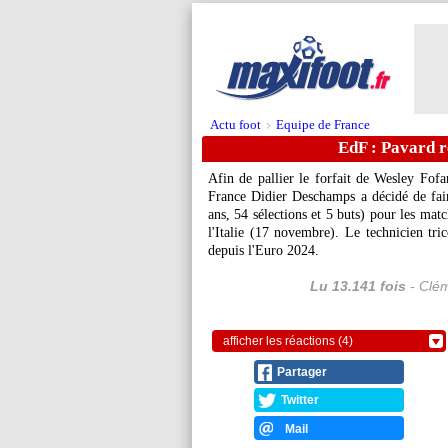
Actu foot
Equipe de France
>
EdF : Pavard r
Afin de pallier le forfait de Wesley Fofa
France Didier Deschamps a décidé de fai
ans, 54 sélections et 5 buts) pour les mat
l'Italie (17 novembre). Le technicien tri
depuis l'Euro 2024.
Lu 13.141 fois
- Clém
afficher les réactions (4)
Partager
Twitter
Mail