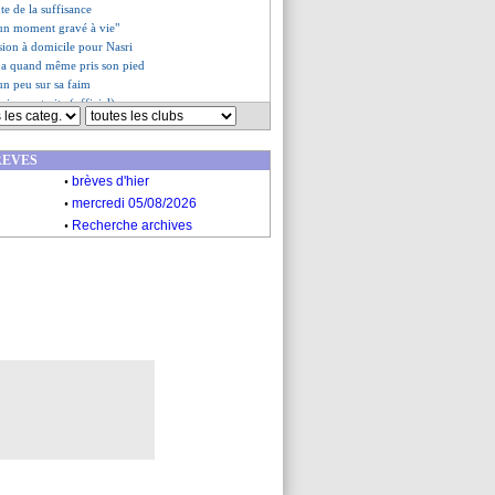
te de la suffisance
 "un moment gravé à vie"
ssion à domicile pour Nasri
o a quand même pris son pied
 un peu sur sa faim
is sa retraite (officiel)
es du dim. 10 novembre 2024
es du sam. 9 novembre 2024
REVES
.
brèves d'hier
.
mercredi 05/08/2026
.
Recherche archives