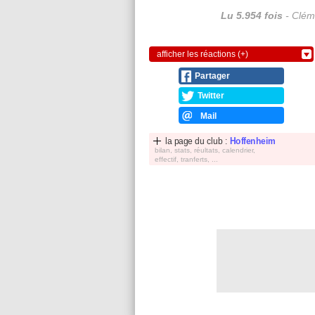
Lu 5.954 fois
- Cléme
afficher les réactions (+)
Partager
Twitter
Mail
la page du club :
Hoffenheim
bilan, stats, réultats, calendrier,
effectif, tranferts, ...