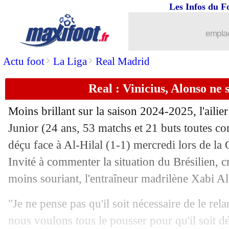
Les Infos du F
22/06
Real
: Courtois confirme pour son ave
emplac
22/06
Inter
: Henrique épinglé par La Gazzet
>
>
Actu foot
La Liga
Real Madrid
22/06
Lens
: Koffi à Angers, ce sera un prêt 
Real : Vinicius, Alonso ne 
22/06
Barça
: les gardiens, la mise au point
Moins brillant sur la saison 2024-2025, l'aili
Junior
(24 ans, 53 matchs et 21 buts toutes com
22/06
Bilbao
: Nico Williams, le Bayern insi
déçu face à Al-Hilal (1-1) mercredi lors de l
22/06
Invité à commenter la situation du Brésilien, 
Everton
: l'ancien Lyonnais Tete va si
moins souriant, l'entraîneur madrilène Xabi Al
22/06
Milan
: Chelsea ne relancera pas Mai
"Je ne pense pas qu'il soit nécessaire de le relan
22/06
Leverkusen
: Quansah, Liverpool a un
nous voulons tous le pousser pour qu'il soit déc