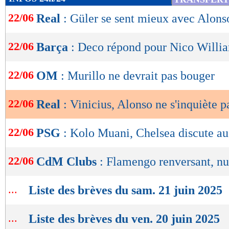
de
22/06
Real
: Güler se sent mieux avec Alons
lecture
OK
22/06
Barça
: Deco répond pour Nico Willi
22/06
OM
: Murillo ne devrait pas bouger
22/06
Real
: Vinicius, Alonso ne s'inquiète p
22/06
PSG
: Kolo Muani, Chelsea discute au
22/06
CdM Clubs
: Flamengo renversant, nu
...
Liste des brèves du sam. 21 juin 2025
...
Liste des brèves du ven. 20 juin 2025