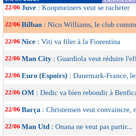
Un discours fort.
de
22/06
Juve
: Koopmeiners veut se racheter
lecture
Lu 19.184 fois
- Damien Da Silva 
22/06
Bilbao
: Nico Williams, le club comm
OK
22/06
Nice
: Viti va filer à la Fiorentina
22/06
Man City
: Guardiola veut réduire l'ef
22/06
Euro (Espoirs)
: Danemark-France, l
22/06
OM
: Dedic va bien rebondir à Benfic
22/06
Barça
: Christensen veut convaincre, m
22/06
Man Utd
: Onana ne veut pas partir...