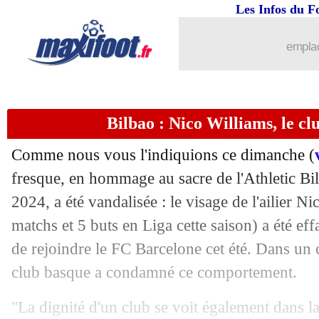
Les Infos du F
22/06
VIDEO
: carton rouge, le cauchemar 
emplac
22/06
Chelsea
: Jackson n'est pas à vendre
22/06
Milan
: Hernandez ouvre la porte à Al-
Bilbao : Nico Williams, le 
22/06
Juve
: Pogba déçu par les dirigeants
Comme nous vous l'indiquions ce dimanche (
22/06
EdF (Espoirs)
: D. Cissé - "on ne lâc
fresque, en hommage au sacre de l'Athletic B
2024, a été vandalisée : le visage de l'ailier N
22/06
Leicester
: Dyche à la place de Van Ni
matchs et 5 buts en Liga cette saison) a été ef
de rejoindre le FC Barcelone cet été. Dans un
22/06
CdM Clubs
: Yildiz porte la Juve con
club basque a condamné ce comportement.
22/06
Monaco
: Pogba a bien choisi l'ASM !
"La dignité d'un club se voit également dans l