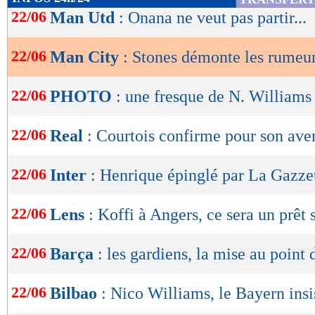
de
22/06
Man Utd
: Onana ne veut pas partir...
lecture
22/06
Man City
: Stones démonte les rumeu
OK
22/06
PHOTO
: une fresque de N. Williams
22/06
Real
: Courtois confirme pour son ave
22/06
Inter
: Henrique épinglé par La Gazzet
22/06
Lens
: Koffi à Angers, ce sera un prêt 
22/06
Barça
: les gardiens, la mise au point
22/06
Bilbao
: Nico Williams, le Bayern insi