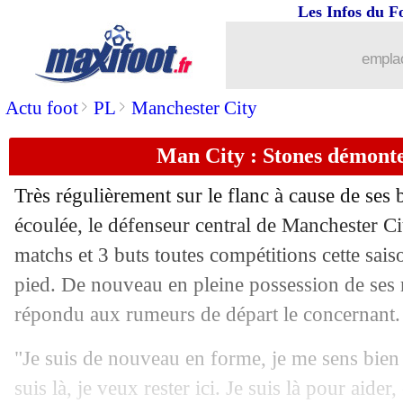
Les Infos du F
22/06
Monaco
: Pogba a bien choisi l'ASM !
emplac
22/06
Euro (Espoirs)
: Danemark 2-3 France 
>
>
Actu foot
PL
Manchester City
22/06
CdM Clubs
: Real-Pachuca, les comp
Man City : Stones démonte
22/06
Man City
: sauver la saison ? Guardio
Très régulièrement sur le flanc à cause de ses b
22/06
Sepahan
: Ben Yedder va déjà partir
écoulée, le défenseur central de Manchester C
matchs et 3 buts toutes compétitions cette sais
22/06
Bayern
: les pistes Diaz et Martinelli 
pied. De nouveau en pleine possession de ses 
répondu aux rumeurs de départ le concernant.
22/06
VIDEO
: le coup de canon de Yildiz !
"Je suis de nouveau en forme, je me sens bien et
22/06
Angers
: Belkhdim jusqu'en 2028 (offi
suis là, je veux rester ici. Je suis là pour aider,