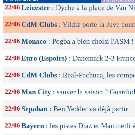
de
22/06
Leicester
: Dyche à la place de Van Ni
lecture
22/06
CdM Clubs
: Yildiz porte la Juve con
OK
22/06
Monaco
: Pogba a bien choisi l'ASM !
22/06
Euro (Espoirs)
: Danemark 2-3 France 
22/06
CdM Clubs
: Real-Pachuca, les comp
22/06
Man City
: sauver la saison ? Guardio
22/06
Sepahan
: Ben Yedder va déjà partir
22/06
Bayern
: les pistes Diaz et Martinelli 