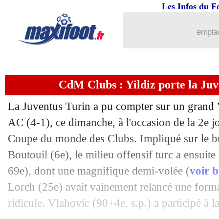
Les Infos du F
emplac
...
brèves d'AUJOURD'HUI ( 7 août 202
CdM Clubs : Yildiz porte la Ju
...
Liste des brèves du lun. 23 juin 2025
La Juventus Turin a pu compter sur un grand 
22/06
Monaco
: Pogba, l'OM n'a rien tenté
AC (4-1), ce dimanche, à l'occasion de la 2e 
Coupe du monde des Clubs. Impliqué sur le b
22/06
Euro (Espoirs)
: l'Allemagne face à la
Boutouil (6e), le milieu offensif turc a ensuite
69e), dont une magnifique demi-volée (
voir 
22/06
EdF (Espoirs)
: Baticle a adoré le car
Lorch (25e) avait vainement relancé une forma
ridicule. Vlahovic (90+4e, s.p.) a participé à la
22/06
CdM Clubs
: Real 3-1 Pachuca (fini)