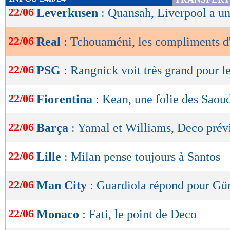
de
22/06
Leverkusen
: Quansah, Liverpool a un
lecture
22/06
Real
: Tchouaméni, les compliments d
OK
22/06
PSG
: Rangnick voit très grand pour le
22/06
Fiorentina
: Kean, une folie des Saou
22/06
Barça
: Yamal et Williams, Deco prév
22/06
Lille
: Milan pense toujours à Santos
22/06
Man City
: Guardiola répond pour G
22/06
Monaco
: Fati, le point de Deco