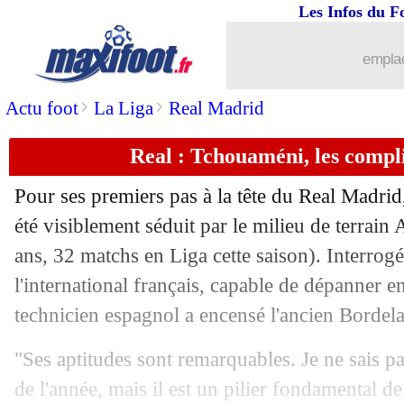
Les Infos du F
22/06
Bilbao
: Nico Williams, le club comm
emplac
22/06
Nice
: Viti va filer à la Fiorentina
>
>
Actu foot
La Liga
Real Madrid
22/06
Man City
: Guardiola veut réduire l'ef
Real : Tchouaméni, les compl
22/06
Euro (Espoirs)
: Danemark-France, l
Pour ses premiers pas à la tête du Real Madrid
22/06
OM
: Dedic va bien rebondir à Benfic
été visiblement séduit par le milieu de terrain
ans, 32 matchs en Liga cette saison). Interrogé 
22/06
Barça
: Christensen veut convaincre, m
l'international français, capable de dépanner en
technicien espagnol a encensé l'ancien Bordela
22/06
Man Utd
: Onana ne veut pas partir...
"Ses aptitudes sont remarquables. Je ne sais pa
22/06
Man City
: Stones démonte les rumeu
de l'année, mais il est un pilier fondamental de