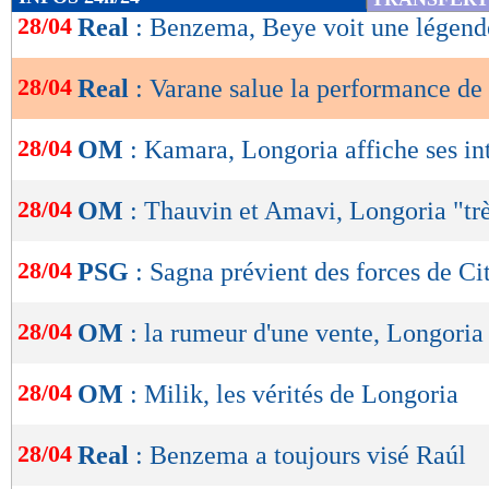
de
28/04
Real
: Benzema, Beye voit une légend
lecture
28/04
Real
: Varane salue la performance de
OK
28/04
OM
: Kamara, Longoria affiche ses in
28/04
OM
: Thauvin et Amavi, Longoria "trè
28/04
PSG
: Sagna prévient des forces de Ci
28/04
OM
: la rumeur d'une vente, Longoria
28/04
OM
: Milik, les vérités de Longoria
28/04
Real
: Benzema a toujours visé Raúl