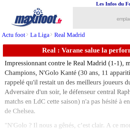
Les Infos du F
28/04
PSG
: une surprise dans le onze contre
emplac
28/04
L1
: le Lensois Sylla suspendu trois m
>
>
Actu foot
La Liga
Real Madrid
28/04
VIDEOS
: l'ambiance monte chez les 
Real : Varane salue la perfo
28/04
Lyon
: Juninho - "on ne va rien lâcher
Impressionnant contre le Real Madrid (1-1), 
28/04
Leicester
: saison terminée pour Barn
Champions, N'Golo Kanté (30 ans, 11 appariti
rappelé qu'il restait un des meilleurs joueurs 
28/04
VIDEO
: le tifo du CUP au Parc !
Adversaire d'un soir, le défenseur central Rap
matchs en LdC cette saison) n'a pas hésité à en
28/04
Arsenal
: Kroenke, Arteta a apprécié
de Chelsea.
28/04
Real
: Di Meco ne rate pas Marcelo
"N'Golo ? Il nous a gênés, c’est clair. A ce mo