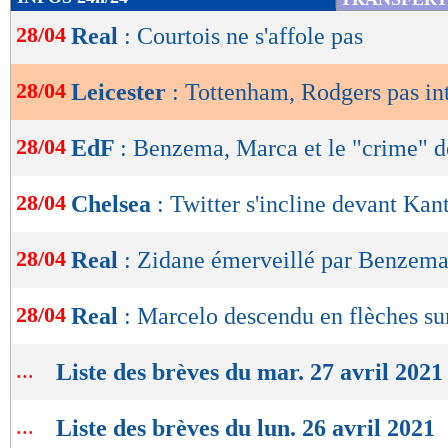
de
28/04
Real
: Courtois ne s'affole pas
lecture
OK
28/04
Leicester
: Tottenham, Rodgers pas in
28/04
EdF
: Benzema, Marca et le "crime" 
28/04
Chelsea
: Twitter s'incline devant Kant
28/04
Real
: Zidane émerveillé par Benzem
28/04
Real
: Marcelo descendu en flèches su
...
Liste des brèves du mar. 27 avril 2021
...
Liste des brèves du lun. 26 avril 2021