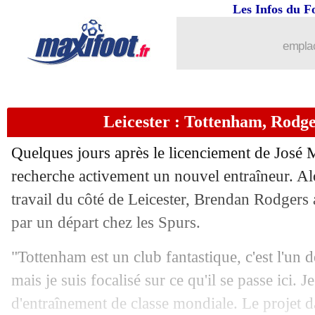
Les Infos du F
28/04
PSG
: Pastore et le "rêve" Messi
emplac
28/04
Real
: Benzema, Beye voit une légend
28/04
Real
: Varane salue la performance de
Leicester : Tottenham, Rodge
28/04
OM
: Kamara, Longoria affiche ses in
Quelques jours après le licenciement de José
recherche activement un nouvel entraîneur. Alor
28/04
OM
: Thauvin et Amavi, Longoria "trè
travail du côté de Leicester, Brendan Rodgers a
28/04
par un départ chez les Spurs.
PSG
: Sagna prévient des forces de Ci
"Tottenham est un club fantastique, c'est l'un 
28/04
OM
: la rumeur d'une vente, Longoria
mais je suis focalisé sur ce qu'il se passe ici. 
28/04
OM
: Milik, les vérités de Longoria
d'entraînement de classe mondiale. Le projet 