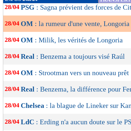
de
28/04
PSG
: Sagna prévient des forces de Ci
lecture
28/04
OM
: la rumeur d'une vente, Longoria
OK
28/04
OM
: Milik, les vérités de Longoria
28/04
Real
: Benzema a toujours visé Raúl
28/04
OM
: Strootman vers un nouveau prêt
28/04
Real
: Benzema, la différence pour Fe
28/04
Chelsea
: la blague de Lineker sur Ka
28/04
LdC
: Erding n'a aucun doute sur le P