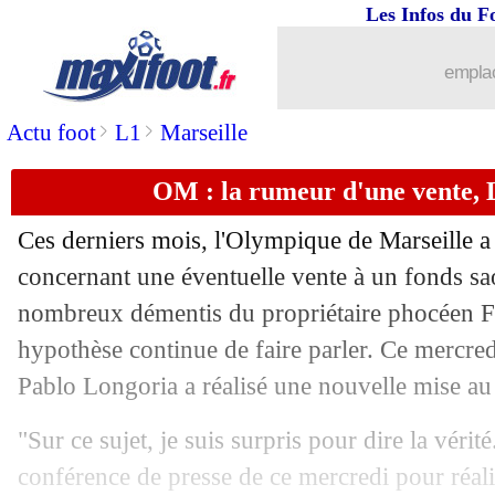
Les Infos du F
28/04
Leicester
: saison terminée pour Barn
emplac
28/04
VIDEO
: le tifo du CUP au Parc !
>
>
Actu foot
L1
Marseille
28/04
Arsenal
: Kroenke, Arteta a apprécié
OM : la rumeur d'une vente, 
28/04
Real
: Di Meco ne rate pas Marcelo
Ces derniers mois, l'Olympique de Marseille a 
28/04
Juve
: un retour d'Allegri sans Ronald
concernant une éventuelle vente à un fonds sa
nombreux démentis du propriétaire phocéen F
28/04
OM
: Benedetto a une touche en Liga
hypothèse continue de faire parler. Ce mercredi
Pablo Longoria a réalisé une nouvelle mise au
28/04
Barça
: Trincao pourrait être prêté
"Sur ce sujet, je suis surpris pour dire la vérité
28/04
PHOTOS
: le CUP à fond derrière le
conférence de presse de ce mercredi pour réali