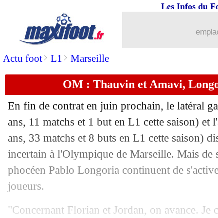
Les Infos du F
28/04
VIDEOS
: l'ambiance monte chez les 
emplac
28/04
Lyon
: Juninho - "on ne va rien lâcher
>
>
Actu foot
L1
Marseille
28/04
Leicester
: saison terminée pour Barn
OM : Thauvin et Amavi, Longor
28/04
VIDEO
: le tifo du CUP au Parc !
En fin de contrat en juin prochain, le latéral
28/04
Arsenal
: Kroenke, Arteta a apprécié
ans, 11 matchs et 1 but en L1 cette saison) et l
ans, 33 matchs et 8 buts en L1 cette saison) d
28/04
Real
: Di Meco ne rate pas Marcelo
incertain à l'Olympique de Marseille. Mais de s
phocéen Pablo Longoria continuent de s'activ
28/04
Juve
: un retour d'Allegri sans Ronald
joueurs.
28/04
OM
: Benedetto a une touche en Liga
"Concernant Florian et Jordan, on avance. Je 