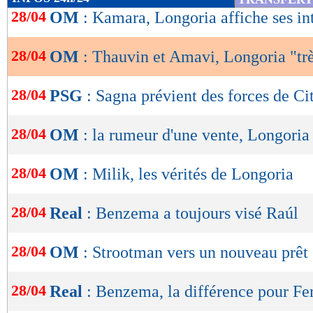
de
28/04
OM
: Kamara, Longoria affiche ses in
lecture
28/04
OM
: Thauvin et Amavi, Longoria "trè
OK
28/04
PSG
: Sagna prévient des forces de Ci
28/04
OM
: la rumeur d'une vente, Longoria
28/04
OM
: Milik, les vérités de Longoria
28/04
Real
: Benzema a toujours visé Raúl
28/04
OM
: Strootman vers un nouveau prêt
28/04
Real
: Benzema, la différence pour Fe