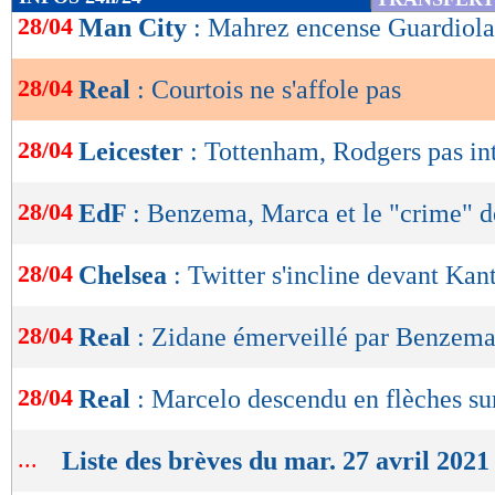
de
28/04
Man City
: Mahrez encense Guardiola
lecture
28/04
Real
: Courtois ne s'affole pas
OK
28/04
Leicester
: Tottenham, Rodgers pas in
28/04
EdF
: Benzema, Marca et le "crime" 
28/04
Chelsea
: Twitter s'incline devant Kant
28/04
Real
: Zidane émerveillé par Benzem
28/04
Real
: Marcelo descendu en flèches su
...
Liste des brèves du mar. 27 avril 2021