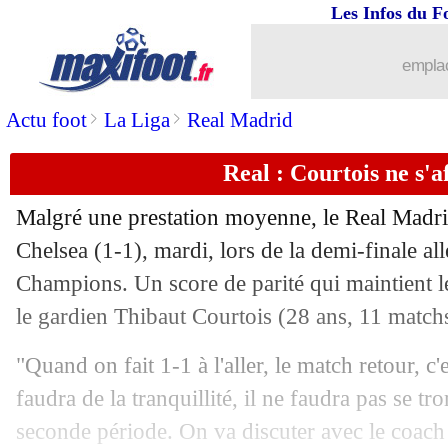
Les Infos du F
28/04
Real
: Marcelo privé du retour contre 
emplac
28/04
PSG
: Pastore et le "rêve" Messi
>
>
Actu foot
La Liga
Real Madrid
28/04
Real
: Benzema, Beye voit une légend
Real : Courtois ne s'a
28/04
Real
: Varane salue la performance de
Malgré une prestation moyenne, le Real Madrid
28/04
OM
: Kamara, Longoria affiche ses in
Chelsea (1-1), mardi, lors de la demi-finale all
Champions. Un score de parité qui maintient l
28/04
OM
: Thauvin et Amavi, Longoria "trè
le gardien Thibaut Courtois (28 ans, 11 matchs
28/04
PSG
: Sagna prévient des forces de Ci
"Quand on fait 1-1 à l'aller, le match retour, c
faudra de la tranquillité, il ne faudra pas se tr
28/04
OM
: la rumeur d'une vente, Longoria
seconde période. On va discuter avec le coach