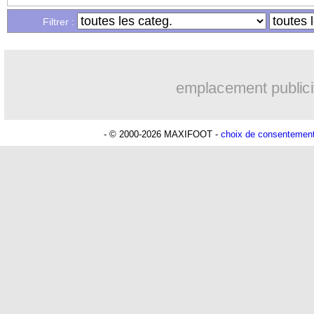
...
Liste des brèves du lun. 26 avril 2021
Filtrer :
emplacement publici
- © 2000-2026 MAXIFOOT -
choix de consentemen