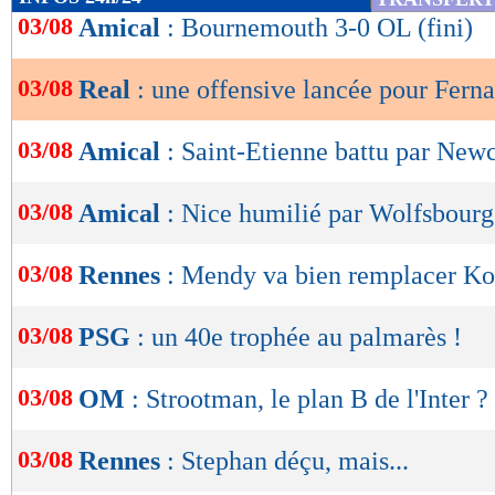
de
03/08
Amical
: Bournemouth 3-0 OL (fini)
lecture
03/08
Real
: une offensive lancée pour Fern
OK
03/08
Amical
: Saint-Etienne battu par Newc
03/08
Amical
: Nice humilié par Wolfsbourg
03/08
Rennes
: Mendy va bien remplacer K
03/08
PSG
: un 40e trophée au palmarès !
03/08
OM
: Strootman, le plan B de l'Inter ?
03/08
Rennes
: Stephan déçu, mais...