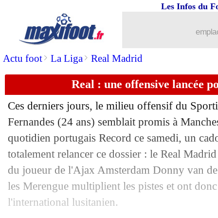
Les Infos du F
03/08
Amical
: Monaco gagne grâce à Falca
emplac
03/08
Amical
: l'Atletico l'emporte sur le fil
>
>
Actu foot
La Liga
Real Madrid
03/08
Amical
: Man Utd s'impose face au M
Real : une offensive lancée 
03/08
Amical
: Brest accroché par Levante
Ces derniers jours, le milieu offensif du Spor
03/08
PSG
: Tuchel a été agacé par Rennes..
Fernandes
(24 ans) semblait promis à Manches
quotidien portugais Record ce samedi, un cad
03/08
Amical
: Lille battu par la Roma sur le
totalement relancer ce dossier : le Real Madrid
du joueur de l'Ajax Amsterdam Donny van de
03/08
Amical
: Dijon domine Nîmes
les Merengue multiplient les pistes et ont donc
l'international lusitanien.
03/08
All. (Sc)
: Dortmund-Bayern, les com