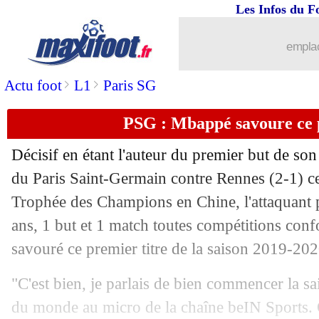
Les Infos du F
03/08
OM
: Gustavo de retour à l'entraîneme
emplac
03/08
Amical
: Chelsea accroche M'Gladbac
>
>
Actu foot
L1
Paris SG
03/08
Amical
: Toulouse dominé par Norwic
PSG : Mbappé savoure ce p
03/08
OM
: Rami bientôt réintégré ?
Décisif en étant l'auteur du premier but de son 
03/08
L2
: le classement provisoire
du Paris Saint-Germain contre Rennes (2-1) ce
Trophée des Champions en Chine, l'attaquant 
03/08
L2
: Lens domine Guingamp et enchaî
ans, 1 but et 1 match toutes compétitions conf
savouré ce premier titre de la saison 2019-202
03/08
Amical
: Bournemouth 3-0 OL (fini)
"C'est bien, je parlais de bien commencer la s
03/08
Real
: une offensive lancée pour Fern
du monde au micro de la chaîne beIN Sports.