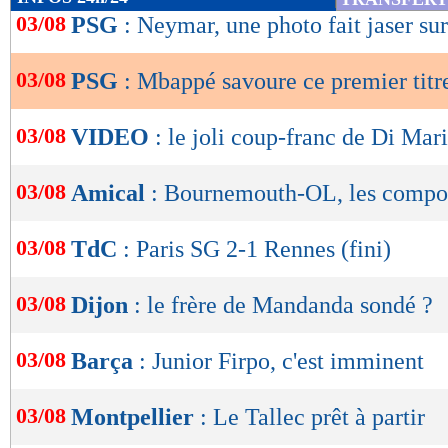
de
03/08
PSG
: Neymar, une photo fait jaser sur
lecture
03/08
PSG
: Mbappé savoure ce premier titr
OK
03/08
VIDEO
: le joli coup-franc de Di Mari
03/08
Amical
: Bournemouth-OL, les compo
03/08
TdC
: Paris SG 2-1 Rennes (fini)
03/08
Dijon
: le frère de Mandanda sondé ?
03/08
Barça
: Junior Firpo, c'est imminent
03/08
Montpellier
: Le Tallec prêt à partir