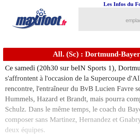
Les Infos du F
...
Liste des brèves du dim. 4 août 2019
emplac
03/08
Man Utd
: Pogba, l'annonce forte de S
03/08
OM
: Villas-Boas a choisi son capitai
All. (Sc) : Dortmund-Bayer
03/08
Amical
: Amiens battu par Leganés
Ce samedi (20h30 sur beIN Sports 1), Dortm
03/08
PSG
: Nsoki n'ira pas à Newcastle
s'affrontent à l'occasion de la Supercoupe d'A
rencontre, l'entraîneur du BvB Lucien Favre se
03/08
All. (Sc)
: Dortmund 2-0 Bayern (fini)
Hummels, Hazard et Brandt, mais pourra compte
Schulz. Dans le même temps, le coach du Ba
03/08
Amical
: Montpellier domine Gérone
composer sans Martinez, Hernandez et Gnabry.
deux équipes.
03/08
Divers
: les 2 clubs de Gênes ciblent 