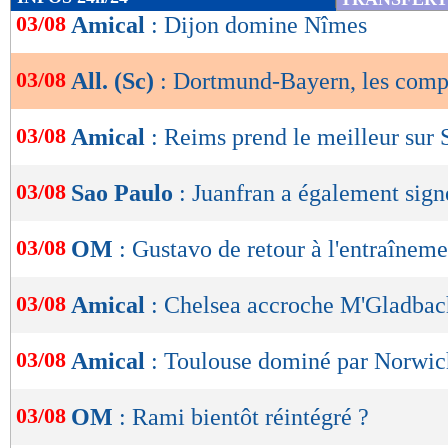
de
03/08
Amical
: Dijon domine Nîmes
lecture
03/08
All. (Sc)
: Dortmund-Bayern, les com
OK
03/08
Amical
: Reims prend le meilleur sur 
03/08
Sao Paulo
: Juanfran a également signé
03/08
OM
: Gustavo de retour à l'entraîneme
03/08
Amical
: Chelsea accroche M'Gladbac
03/08
Amical
: Toulouse dominé par Norwic
03/08
OM
: Rami bientôt réintégré ?