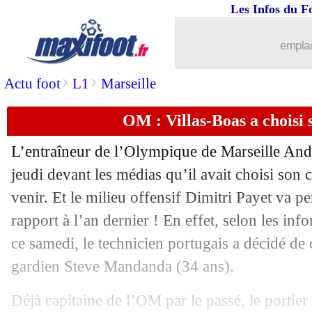
Les Infos du F
emplac
>
>
Actu foot
L1
Marseille
OM : Villas-Boas a choisi 
L’entraîneur de l’Olympique de Marseille And
jeudi devant les médias qu’il avait choisi son c
venir. Et le milieu offensif Dimitri Payet va pe
rapport à l’an dernier ! En effet, selon les in
ce samedi, le technicien portugais a décidé de 
gardien
Steve Mandanda
(34 ans).
Déjà capitaine de l’OM par le passé, le portier 