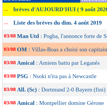
de
...
brèves d'AUJOURD'HUI ( 9 août 202
lecture
OK
...
Liste des brèves du dim. 4 août 2019
03/08
Man Utd
: Pogba, l'annonce forte de S
03/08
OM
: Villas-Boas a choisi son capitai
03/08
Amical
: Amiens battu par Leganés
03/08
PSG
: Nsoki n'ira pas à Newcastle
03/08
All. (Sc)
: Dortmund 2-0 Bayern (fini)
03/08
Amical
: Montpellier domine Gérone