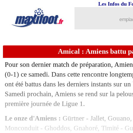
Les Infos du F
emplac
Amical : Amiens battu p
Pour son dernier match de préparation, Amiens
(0-1) ce samedi. Dans cette rencontre longtem
ont été battus dans les derniers instants sur un
Samedi prochain, Amiens se rend sur la pelou
première journée de Ligue 1.
Le onze d'Amiens :
Gürtner - Jallet, Gouano,
Monconduit - Ghoddos, Gnahoré, Timité - Gui