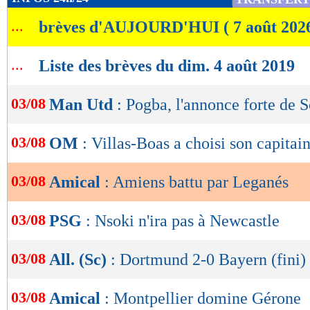
de
...
brèves d'AUJOURD'HUI ( 7 août 202
lecture
OK
...
Liste des brèves du dim. 4 août 2019
03/08
Man Utd
: Pogba, l'annonce forte de S
03/08
OM
: Villas-Boas a choisi son capitai
03/08
Amical
: Amiens battu par Leganés
03/08
PSG
: Nsoki n'ira pas à Newcastle
03/08
All. (Sc)
: Dortmund 2-0 Bayern (fini)
03/08
Amical
: Montpellier domine Gérone