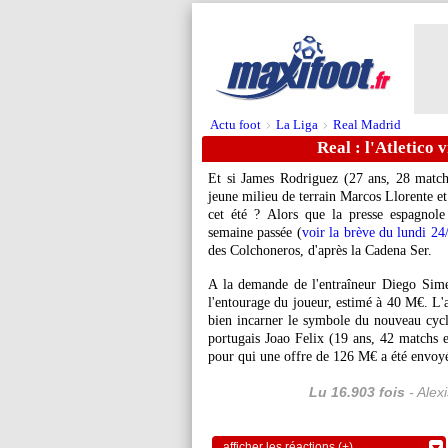
Actu foot
La Liga
Real Madrid
>
>
Real : l'Atletico
Et si James Rodriguez (27 ans, 28 matchs 
jeune milieu de terrain Marcos Llorente et 
cet été ? Alors que la presse espagnole 
semaine passée (
voir la brève du lundi 24
des Colchoneros, d'après la Cadena Ser.
A la demande de l'entraîneur Diego Sime
l'entourage du joueur, estimé à 40 M€. L'a
bien incarner le symbole du nouveau cyc
portugais Joao
Felix
(19 ans, 42 matchs e
pour qui une offre de 126 M€ a été envoy
Lu 16.903 fois
- Alex
afficher les réactions (+)