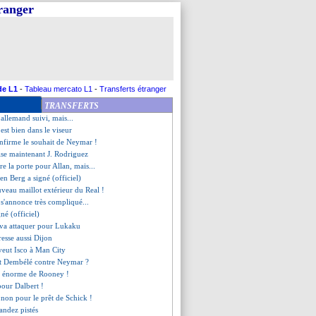
tranger
est de retour en France
évoque le dossier Rongier
riorité Thuram pour l'OM !
avec le Real pour T. Hernandez
zic confirmé à son poste
 avait peur pour Villas-Boas
te avec Chelsea pour Morata ?
de L1
-
Tableau mercato L1
-
Transferts étranger
Herrera attendus lundi !
TRANSFERTS
 approche pour Souquet
 allemand suivi, mais...
 est bien dans le viseur
onfirme le souhait de Neymar !
 vise maintenant J. Rodriguez
re la porte pour Allan, mais...
en Berg a signé (officiel)
uveau maillot extérieur du Real !
s'annonce très compliqué...
gné (officiel)
r va attaquer pour Lukaku
resse aussi Dijon
veut Isco à Man City
et Dembélé contre Neymar ?
ob énorme de Rooney !
pour Dalbert !
 non pour le prêt de Schick !
Nandez pistés