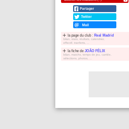
Partager
Twitter
Mail
la page du club :
Real Madrid
bilan, stats, réultats, calendrier,
effectif, tranferts, ...
la fiche de
JOÃO FÉLIX
bilan, matchs, temps de jeu, carriée,
sélections, photos, ...