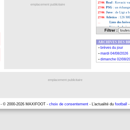
Real
: Kovacic va
27/06
emplacement publicitaire
PSG
: un échang
27/06
Juve
: de Ligt a 
27/06
Atletico
: 126 M€ 
27/06
Liste des brèv
...
Liste des brèv
...
Filtrer :
ARCHIVES DES B
.
brèves du jour
.
mardi 04/08/2026
.
dimanche 02/08/2
emplacement publicitaire
- © 2000-2026 MAXIFOOT -
choix de consentement
- L'actualité du
football
-