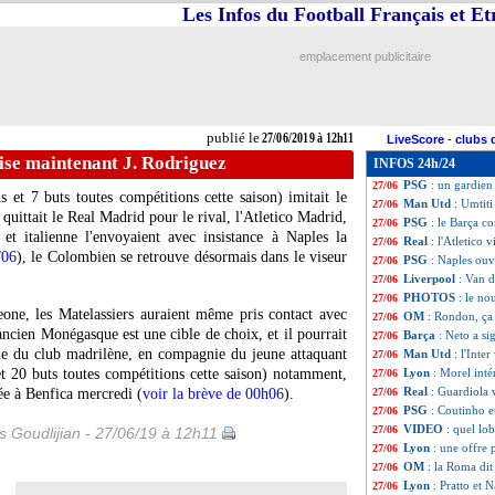
Les Infos du Football Français et E
Divers
: Faubert 
27/06
Nantes
: F. Kita 
27/06
Sondage MF
: p
27/06
emplacement publicitaire
Milan
: contacts 
27/06
Nantes
: Halilhod
27/06
OM
: Zubizarreta
27/06
Atletico
: un pac
27/06
publié le
27/06/2019 à 12h11
LiveScore
-
clubs 
PSG
: Sarabia et 
27/06
 vise maintenant J. Rodriguez
INFOS 24h/24
Strasbourg
: une
27/06
PSG
: un gardien
27/06
et 7 buts toutes compétitions cette saison) imitait le
Man Utd
: Umtiti
27/06
quittait le Real Madrid pour le rival, l'Atletico Madrid,
PSG
: le Barça c
27/06
et italienne l'envoyaient avec insistance à Naples la
Real
: l'Atletico
27/06
/06
), le Colombien se retrouve désormais dans le viseur
PSG
: Naples ouv
27/06
Liverpool
: Van d
27/06
PHOTOS
: le no
27/06
one, les Matelassiers auraient même pris contact avec
OM
: Rondon, ça 
27/06
ncien Monégasque est une cible de choix, et il pourrait
Barça
: Neto a si
27/06
le du club madrilène, en compagnie du jeune attaquant
Man Utd
: l'Inte
27/06
t 20 buts toutes compétitions cette saison) notamment,
Lyon
: Morel inté
27/06
Real
: Guardiola 
ée à Benfica mercredi (
voir la brève de 00h06
).
27/06
PSG
: Coutinho 
27/06
VIDEO
: quel l
27/06
is Goudlijian - 27/06/19 à 12h11
Lyon
: une offre 
27/06
OM
: la Roma dit
27/06
Lyon
: Pratto et 
27/06