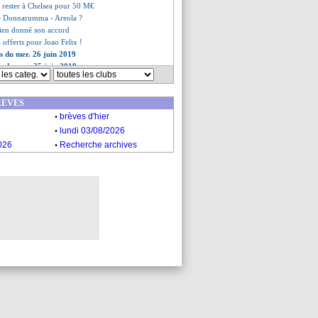
 rester à Chelsea pour 50 M€
e Donnarumma - Areola ?
bien donné son accord
offerts pour Joao Felix !
es du mer. 26 juin 2019
es du mar. 25 juin 2019
REVES
.
brèves d'hier
.
lundi 03/08/2026
.
026
Recherche archives