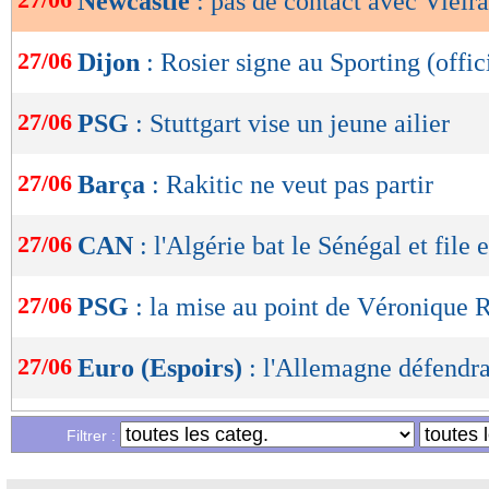
Newcastle
: pas de contact avec Vieira
OK
27/06
Dijon
: Rosier signe au Sporting (offic
27/06
PSG
: Stuttgart vise un jeune ailier
27/06
Barça
: Rakitic ne veut pas partir
27/06
CAN
: l'Algérie bat le Sénégal et file 
27/06
PSG
: la mise au point de Véronique 
27/06
Euro (Espoirs)
: l'Allemagne défendra
27/06
Euro (Espoirs)
: Espagne-France, les
Filtrer :
27/06