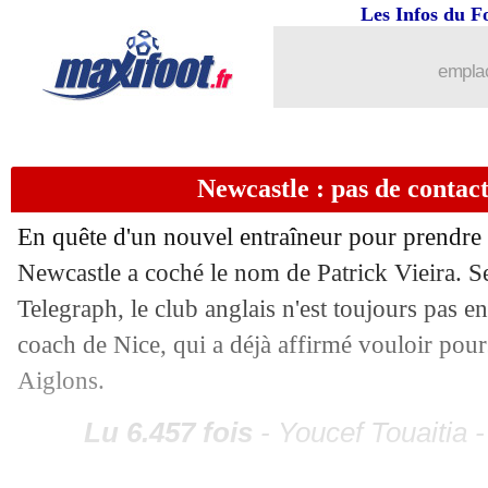
Les Infos du F
emplac
Newcastle : pas de contact
En quête d'un nouvel entraîneur pour prendre l
Newcastle a coché le nom de Patrick Vieira. S
Telegraph, le club anglais n'est toujours pas en
coach de Nice, qui a déjà affirmé vouloir pours
...
brèves d'AUJOURD'HUI ( 9 août 202
Aiglons.
...
Liste des brèves du ven. 28 juin 2019
Lu 6.457 fois
- Youcef Touaitia 
27/06