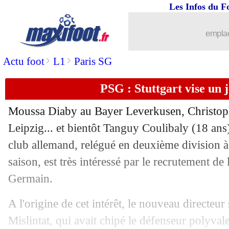
Les Infos du F
emplac
>
>
Actu foot
L1
Paris SG
PSG : Stuttgart vise un j
Moussa Diaby au Bayer Leverkusen, Christop
Leipzig... et bientôt Tanguy Coulibaly (18 ans)
club allemand, relégué en deuxième division à l
...
brèves d'AUJOURD'HUI ( 6 août 202
saison, est très intéressé par le recrutement de l
Germain.
...
Liste des brèves du ven. 28 juin 2019
A l'origine de cet intérêt, le nouveau directeu
27/06
PSG
: Dugarry incendie de Ligt !
Mislintat, qui avait chipé le défenseur polyv