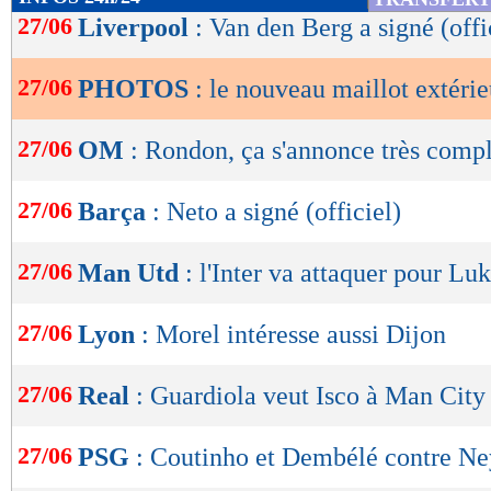
de
27/06
Liverpool
: Van den Berg a signé (offi
lecture
27/06
PHOTOS
: le nouveau maillot extérie
OK
27/06
OM
: Rondon, ça s'annonce très compl
27/06
Barça
: Neto a signé (officiel)
27/06
Man Utd
: l'Inter va attaquer pour Lu
27/06
Lyon
: Morel intéresse aussi Dijon
27/06
Real
: Guardiola veut Isco à Man City
27/06
PSG
: Coutinho et Dembélé contre N