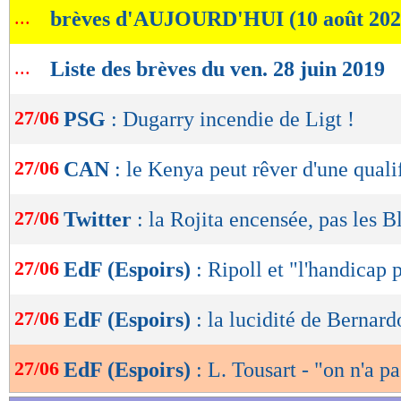
...
brèves d'AUJOURD'HUI (10 août 202
de
lecture
...
Liste des brèves du ven. 28 juin 2019
OK
27/06
PSG
: Dugarry incendie de Ligt !
27/06
CAN
: le Kenya peut rêver d'une quali
27/06
Twitter
: la Rojita encensée, pas les B
27/06
EdF (Espoirs)
: Ripoll et "l'handicap
27/06
EdF (Espoirs)
: la lucidité de Bernard
27/06
EdF (Espoirs)
: L. Tousart - "on n'a pa