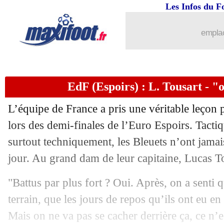
Les Infos du F
emplac
EdF (Espoirs) : L. Tousart - "o
L’équipe de France a pris une véritable leçon 
lors des demi-finales de l’Euro Espoirs. Tact
surtout techniquement, les Bleuets n’ont jamais
jour. Au grand dam de leur capitaine,
Lucas T
"Battus par plus fort ? Oui. Après, on a senti q
terrain, que les jours de repos qu’ils ont eu en
Mais on ne va pas se cacher derrière ça, ce n’