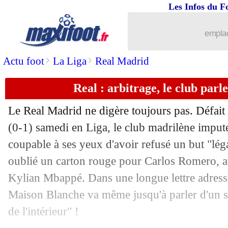
Les Infos du F
04/02
OM-OL
: Rabiot, la DA valide le pena
emplac
04/02
Bayern
: Hoeness rêve de Wirtz
>
>
Actu foot
La Liga
Real Madrid
04/02
Brest
: Roy surpris par le calendrier...
Real : arbitrage, le club parl
04/02
Ballon d'Or
: Vinicius, CR7 en remet
Le Real Madrid ne digère toujours pas. Défait
04/02
Chelsea
: Joao Félix prêté au Milan AC
(0-1) samedi en Liga, le club madrilène impute c
coupable à ses yeux d'avoir refusé un but "léga
04/02
Aston Villa
: Asensio, surtout venu p
oublié un carton rouge pour Carlos Romero, au
Kylian Mbappé. Dans une longue lettre adressé
04/02
Roma
: le rêve Ancelotti toujours d'ac
Maison Blanche va même jusqu'à parler d'un s
de l'intérieur" !
04/02
OM
: les premiers mots de Dedic