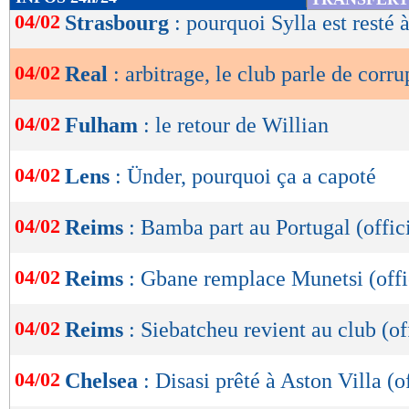
protéger. (…) La réalité est que la structure arb
de
04/02
Strasbourg
: pourquoi Sylla est resté 
lecture
continue à fonctionner sans changement, perpé
avéré corrompu de l'intérieur", a ajouté le cl
04/02
Real
: arbitrage, le club parle de corru
OK
Lu 19.181 fois
- Gilles Campos -
04/02
Fulham
: le retour de Willian
04/02
Lens
: Ünder, pourquoi ça a capoté
04/02
Reims
: Bamba part au Portugal (offic
04/02
Reims
: Gbane remplace Munetsi (offi
04/02
Reims
: Siebatcheu revient au club (of
04/02
Chelsea
: Disasi prêté à Aston Villa (of