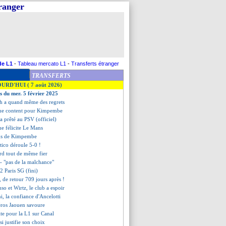
tranger
de L1
-
Tableau mercato L1
-
Transferts étranger
TRANSFERTS
OURD'HUI ( 7 août 2026)
es du mer. 5 février 2025
ch a quand même des regrets
que content pour Kimpembe
a prêté au PSV (officiel)
ue félicite Le Mans
ons de Kimpembe
etico déroule 5-0 !
ard tout de même fier
 - "pas de la malchance"
2 Paris SG (fini)
de retour 709 jours après !
nso et Wirtz, le club a espoir
, la confiance d'Ancelotti
héros Jaouen savoure
ite pour la L1 sur Canal
si justifie son choix