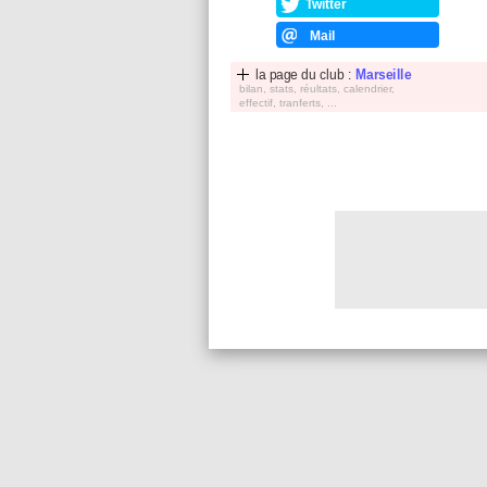
Twitter
Mail
la page du club :
Marseille
bilan, stats, réultats, calendrier,
effectif, tranferts, ...