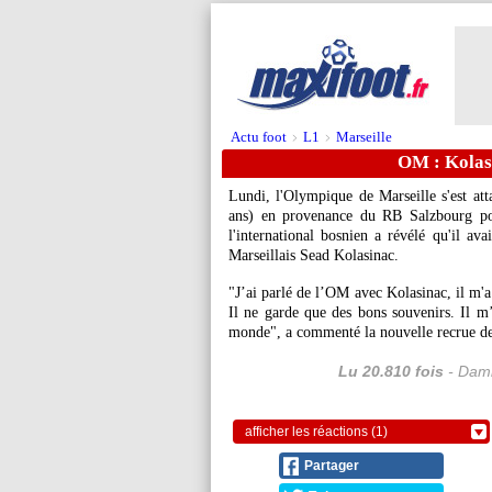
Actu foot
L1
Marseille
>
>
OM : Kolasi
Lundi, l'Olympique de Marseille s'est att
ans) en provenance du RB Salzbourg pou
l'international bosnien a révélé qu'il ava
Marseillais Sead Kolasinac.
"J’ai parlé de l’OM avec Kolasinac, il m'a
Il ne garde que des bons souvenirs. Il m’
monde", a commenté la nouvelle recrue d
Lu 20.810 fois
- Dami
afficher les réactions (1)
Partager