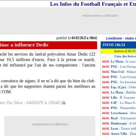
Les Infos du Football Français et E
emplacement publicitaire
publié le
04/02/2025 à 19h42
LiveScore
-
clubs 
nac a influencé Dedic
INFOS 24h/24
brèves d'AUJ
...
aché les services du latéral polyvalent Amar Dedic (22
Liste des brèv
...
r 10,5 millions d'euros. Face à la presse ce mardi,
Le Mans
: le coa
04/02
it été influencé par l'un de ses compatriotes : l'ancien
PSG
: Luis Enri
04/02
Man Utd
: Malaci
04/02
PSG
: Luis Enriq
04/02
 convaincu de signer, il ne m’a dit que du bien du club.
PSG
: les émoti
04/02
a dit que les supporters étaient parmi les meilleurs au
Esp. (Cpe)
: l'Atl
04/02
e l'OM.
Le Mans
: Rabill
04/02
Lille
: B. Genesio
04/02
en Da Silva - 04/02/25 à 19h42
CdF
: Le Mans 0-
04/02
PSG
: Kimpembe, 
04/02
Leverkusen
: Alo
04/02
Real
: Tchouaméni
04/02
Dunkerque
: le 
04/02
emplacement publicitaire
Lyon
: Textor mil
04/02
Aston Villa
: Disa
04/02