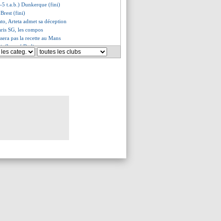
4-5 t.a.b.) Dunkerque (fini)
Brest (fini)
ato, Arteta admet sa déception
ris SG, les compos
issera pas la recette au Mans
 influencé Dedic
nnarumma voit du Verratti
 les détails du prêt de Tel
 répond sur le dossier Cherki
 bien prolongé (officiel)
erque, les compos
 accueil pour Bennacer !
st, les compos
on en LdC ? C'est non !
lub a viré tous ses joueurs !
ile à Chelsea (officiel)
 le mercato du Gym
 la DA valide le penalty
 rêve de Wirtz
s par le calendrier...
nicius, CR7 en remet une couche
lix prêté au Milan AC (off.)
nsio, surtout venu pour Emery
ncelotti toujours d'actualité
s mots de Dedic
rfait en Coupe du Roi