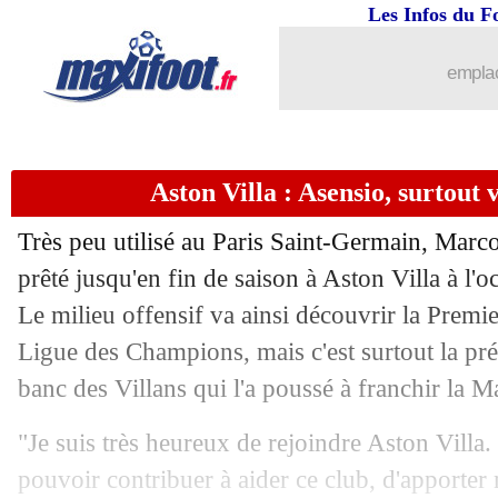
Les Infos du F
04/02
OM
: Kolasinac a influencé Dedic
emplac
04/02
PSG
: Neves, Donnarumma voit du Ver
04/02
Tottenham
: tous les détails du prêt d
Aston Villa : Asensio, surtou
04/02
Dortmund
: Kehl répond sur le dossie
Très peu utilisé au Paris Saint-Germain, Marco
04/02
Bayern
: Davies a bien prolongé (offic
prêté jusqu'en fin de saison à Aston Villa à l'
Le milieu offensif va ainsi découvrir la Premie
04/02
CdF
: Lille-Dunkerque, les compos
Ligue des Champions, mais c'est surtout la pr
banc des Villans qui l'a poussé à franchir la 
04/02
VIDEO
: superbe accueil pour Bennac
"Je suis très heureux de rejoindre Aston Villa.
04/02
CdF
: Troyes-Brest, les compos
pouvoir contribuer à aider ce club, d'apporter 