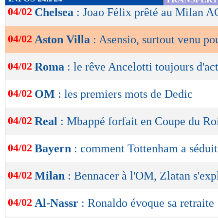
de
04/02
Chelsea
: Joao Félix prêté au Milan AC
lecture
04/02
Aston Villa
: Asensio, surtout venu p
OK
04/02
Roma
: le rêve Ancelotti toujours d'ac
04/02
OM
: les premiers mots de Dedic
04/02
Real
: Mbappé forfait en Coupe du Ro
04/02
Bayern
: comment Tottenham a séduit
04/02
Milan
: Bennacer à l'OM, Zlatan s'exp
04/02
Al-Nassr
: Ronaldo évoque sa retraite