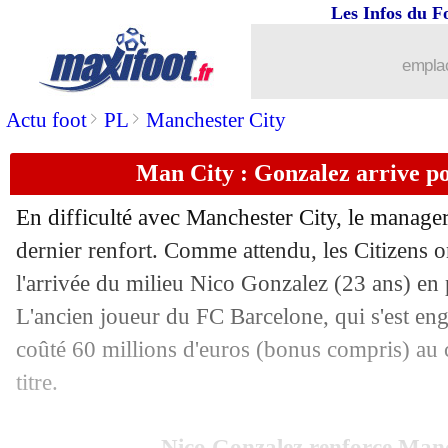
Les Infos du F
04/02
PSG
: but de Benzema, le regret de
emplac
04/02
Al-Nassr
: Ronaldo estime être le GO
>
>
Actu foot
PL
Manchester City
04/02
Médias
: DAZN en veut à certains clu
Man City : Gonzalez arrive po
04/02
Real
: nouvelle blessure pour Alaba !
En difficulté avec Manchester City, le manage
dernier renfort. Comme attendu, les Citizens o
04/02
Strasbourg
: pourquoi Sylla est resté 
l'arrivée du milieu Nico Gonzalez (23 ans) e
04/02
L'ancien joueur du FC Barcelone, qui s'est eng
Real
: arbitrage, le club parle de corru
coûté 60 millions d'euros (bonus compris) au
04/02
Fulham
: le retour de Willian
titre.
04/02
Lens
: Ünder, pourquoi ça a capoté
Nico Gonzalez renforce Manc