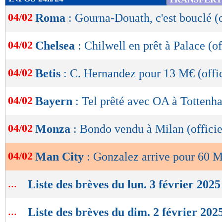
de
04/02
Roma
: Gourna-Douath, c'est bouclé (o
lecture
OK
04/02
Chelsea
: Chilwell en prêt à Palace (of
04/02
Betis
: C. Hernandez pour 13 M€ (offic
04/02
Bayern
: Tel prêté avec OA à Tottenha
04/02
Monza
: Bondo vendu à Milan (officie
04/02
Man City
: Gonzalez arrive pour 60 M€
...
Liste des brèves du lun. 3 février 2025
...
Liste des brèves du dim. 2 février 202