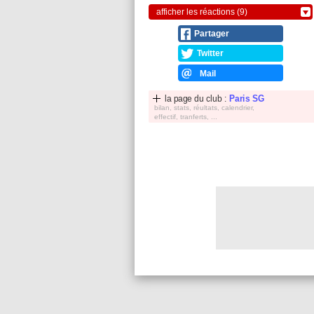
afficher les réactions (9)
Partager
Twitter
Mail
la page du club :
Paris SG
bilan, stats, réultats, calendrier,
effectif, tranferts, ...