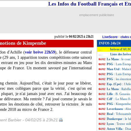
Les Infos du Football Français et E
emplacement publicitaire
publié le
04/02/2025 à 23h21
LiveScore
-
clubs 
émotions de Kimpembe
INFOS 24h/24
brèves d'AUJ
...
don d'Achille (
voir brève 22h59
), le défenseur central
Liste des brèv
...
e
(29 ans, 1 apparition toutes compétitions cette saison)
Le Mans
: le coa
04/02
en entrant en jeu pour les dix dernières minutes au Mans
PSG
: Luis Enri
04/02
oupe de France. Un moment savouré par l'international
Man Utd
: Malaci
04/02
PSG
: Luis Enriq
04/02
PSG
: les émoti
04/02
g chemin. Aujourd'hui, c'était le jour pour se libérer,
Esp. (Cpe)
: l'Atl
04/02
vec mes collègues parce que la vérité, c'est qu'on est
Le Mans
: Rabill
04/02
lupart, je n'ai jamais joué avec eux. J'ai beaucoup de
Lille
: B. Genesio
04/02
 une délivrance. Ma rentrée ? J'ai joué comme je savais le
CdF
: Le Mans 0-
04/02
mettre les émotions de côté, retrouver la victoire. Je suis
PSG
: Kimpembe, 
04/02
Leverkusen
: Alo
monde 2018 au micro de France 2.
04/02
Real
: Tchouaméni
04/02
Dunkerque
: le 
04/02
ent Barbier - 04/02/25 à 23h21
Lyon
: Textor mil
04/02
Aston Villa
: Disa
04/02