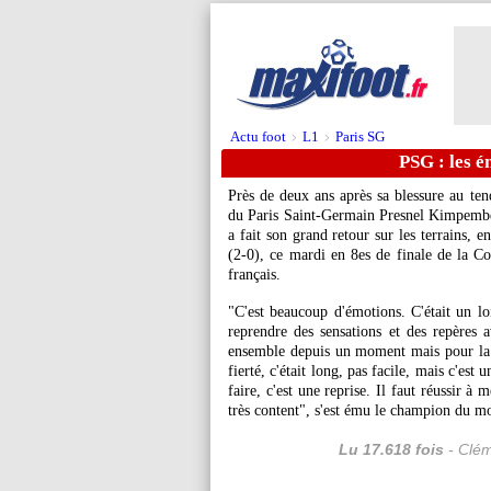
Actu foot
L1
Paris SG
>
>
PSG : les 
Près de deux ans après sa blessure au ten
du Paris Saint-Germain Presnel
Kimpemb
a fait son grand retour sur les terrains, 
(2-0), ce mardi en 8es de finale de la C
français.
"C'est beaucoup d'émotions. C'était un lon
reprendre des sensations et des repères a
ensemble depuis un moment mais pour la p
fierté, c'était long, pas facile, mais c'est
faire, c'est une reprise. Il faut réussir à 
très content", s'est ému le champion du 
Lu 17.618 fois
- Clém