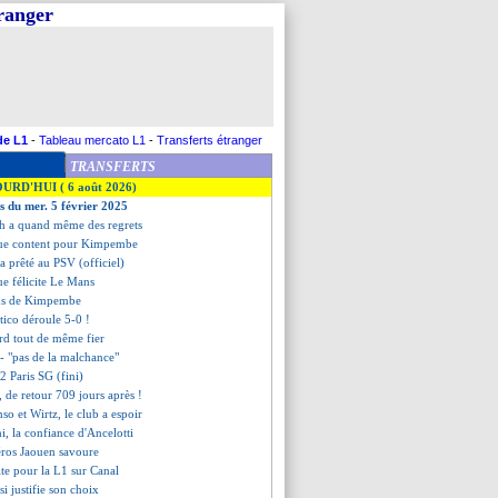
tranger
de L1
-
Tableau mercato L1
-
Transferts étranger
TRANSFERTS
OURD'HUI ( 6 août 2026)
es du mer. 5 février 2025
ch a quand même des regrets
que content pour Kimpembe
a prêté au PSV (officiel)
ue félicite Le Mans
ons de Kimpembe
etico déroule 5-0 !
ard tout de même fier
 - "pas de la malchance"
2 Paris SG (fini)
de retour 709 jours après !
nso et Wirtz, le club a espoir
, la confiance d'Ancelotti
héros Jaouen savoure
ite pour la L1 sur Canal
si justifie son choix