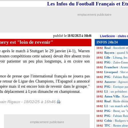
Les Infos du Football Français et E
Man City
: 1% de
18/02
LdC
: Benfica-M
18/02
PSG
: l'appel de
18/02
emplacement publicitaire
Caen
: Der Zakar
18/02
VIDEO
: Gimenez
18/02
Real
: menace de 
18/02
PSG
: mars, Luis
18/02
publié le
18/02/2025 à 16h46
LiveScore
-
clubs 
LdC
: le program
18/02
ery est "loin de revenir"
INFOS 24h/24
Liverpool
: un in
18/02
Real
: Ancelotti 
18/02
 après le match à Stuttgart le 29 janvier (4-1), Warren
Bayern
: quand Sc
18/02
outes compétitions cette saison) devait être absent trois
Lille
: Létang, les
18/02
voir patienter un peu plus longtemps, à en croire son
PSG
: Zaïre-Emer
18/02
Francfort
: Arsen
18/02
Liverpool
: Slot 
18/02
ce de presse que l'international français ne jouera pas
PSG
: Fabian Rui
18/02
ge retour de Ligue des Champions, l'Espagnol a annoncé
Auxerre
: Agouzo
18/02
upère mais il est encore loin de revenir dans le groupe."
PSG
: Enrique pa
18/02
e du déplacement à Lyon dimanche en championnat.
L1
: un président
18/02
Aston Villa
: Kam
18/02
ain Rigaux - 18/02/25 à 16h46
Real
: Riolo dézi
18/02
L1
: un match arb
18/02
PSG
: Brest, un 
18/02
PSG
: Fabian Rui
18/02
Celtic
: Rodgers v
18/02
emplacement publicitaire
TFC
: Restes abs
18/02