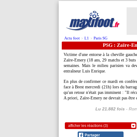
Actu foot
L1
Paris SG
>
>
PSG : Zaïre-Em
Victime d'une entorse à la cheville gauche
Zaïre-Emery
(18 ans, 29 matchs et 3 buts t
semaines. Mais le milieu parisien va de
entraîneur Luis Enrique.
En plus de confirmer ce mardi en conféren
face à Brest mercredi (21h) lors du barra
qu'un retour n'était pas imminent : "Il réc
A priori, Zaïre-Emery ne devrait pas êtr
Lu 21.882 fois
- Rom
afficher les réactions (3)
Partager