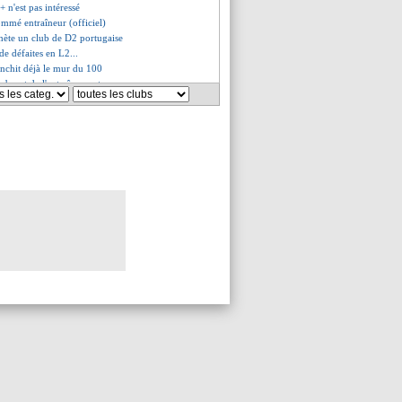
+ n'est pas intéressé
mmé entraîneur (officiel)
chète un club de D2 portugaise
de défaites en L2...
anchit déjà le mur du 100
absent de l'entraînement
rité par le choix Stinat !
e sur 5 de qualification
scute déjà pour Kolo Muani
es dénoncent des menaces
limogé (officiel)
oque la sanction de Koundé
portif tenter ce mardi ?
ictime d'un cambriolage
s du lun. 17 février 2025
es du dim. 16 février 2025