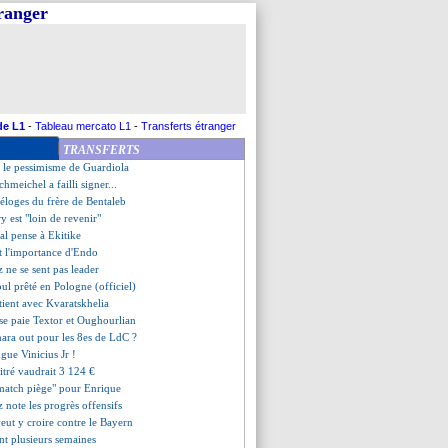
tranger
 chances, Guardiola a menti
onaco, les compos
 Mbappé jugé irrecevable
ian en approche
 buteur en 37 secondes !
quitter la Liga ? Tebas rigole
 Enrique ne se projette pas
de L1
-
Tableau mercato L1
-
Transferts étranger
me du jour
TRANSFERTS
térêt pour Givairo Read
et le pessimisme de Guardiola
hmeichel a failli signer...
 éloges du frère de Bentaleb
y est "loin de revenir"
al pense à Ekitike
et l'importance d'Endo
z ne se sent pas leader
ul prêté en Pologne (officiel)
tient avec Kvaratskhelia
 se paie Textor et Oughourlian
ara out pour les 8es de LdC ?
ngue Vinicius Jr !
itré vaudrait 3 124 €
"match piège" pour Enrique
z note les progrès offensifs
eut y croire contre le Bayern
ent plusieurs semaines