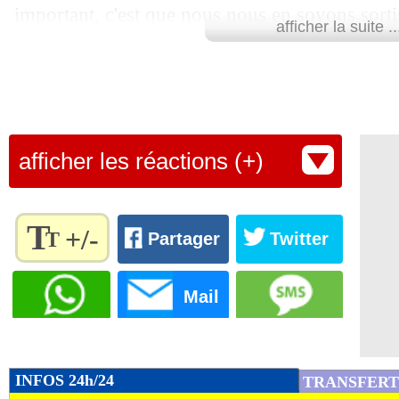
important, c'est que nous nous en soyons sorti
afficher la suite ..
contribué avec ce but. Ce n'était pas notre mei
Nous avons été meilleurs après la pause, nou
d'occasions. Je suis content", a apprécié l'anc
Lu 4.952 fois
- Damien Da Silva 
afficher les réactions (+)
T
+/-
T
Partager
Twitter
Règlez la
taille du
Mail
texte
pour
l'adapter
à vos
INFOS 24h/24
TRANSFERT
préférences