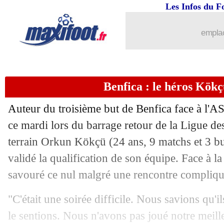
Les Infos du F
emplac
Benfica : le héros Kök
Auteur du troisième but de Benfica face à l'AS
ce mardi lors du barrage retour de la Ligue d
terrain Orkun
Kökçü
(24 ans, 9 matchs et 3 bu
validé la qualification de son équipe. Face à la 
savouré ce nul malgré une rencontre compliqu
"C'était une soirée difficile. Nous savions qu'il
le sentions. Nous n'avons pas joué notre meill