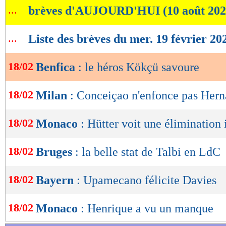
...
brèves d'AUJOURD'HUI (10 août 202
de
lecture
...
Liste des brèves du mer. 19 février 20
OK
18/02
Benfica
: le héros Kökçü savoure
18/02
Milan
: Conceiçao n'enfonce pas Her
18/02
Monaco
: Hütter voit une élimination 
18/02
Bruges
: la belle stat de Talbi en LdC
18/02
Bayern
: Upamecano félicite Davies
18/02
Monaco
: Henrique a vu un manque