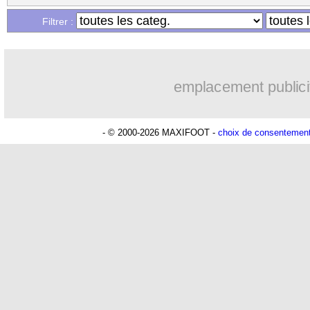
...
Liste des brèves du lun. 17 février 202
Filtrer :
...
Liste des brèves du dim. 16 février 20
emplacement publici
- © 2000-2026 MAXIFOOT -
choix de consentemen