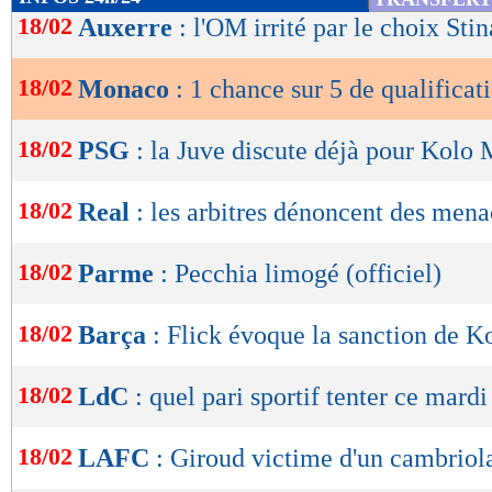
de
18/02
Auxerre
: l'OM irrité par le choix Stin
lecture
18/02
Monaco
: 1 chance sur 5 de qualificat
OK
18/02
PSG
: la Juve discute déjà pour Kolo
18/02
Real
: les arbitres dénoncent des mena
18/02
Parme
: Pecchia limogé (officiel)
18/02
Barça
: Flick évoque la sanction de 
18/02
LdC
: quel pari sportif tenter ce mardi
18/02
LAFC
: Giroud victime d'un cambriol