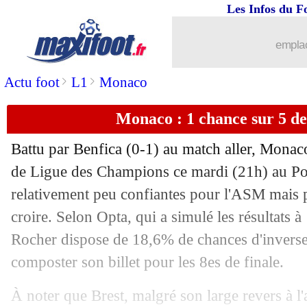
Les Infos du F
18/02
Auxerre
: Agouzoul prêté en Pologne (
emplac
18/02
PSG
: Enrique patient avec Kvaratskh
>
>
Actu foot
L1
Monaco
18/02
L1
: un président se paie Textor et Ou
Monaco : 1 chance sur 5 de
18/02
Aston Villa
: Kamara out pour les 8es
Battu par Benfica (0-1) au match aller, Monac
18/02
Real
: Riolo dézingue Vinicius Jr !
de Ligue des Champions ce mardi (21h) au Port
relativement peu confiantes pour l'ASM mais 
18/02
L1
: un match arbitré vaudrait 3 124 €
croire. Selon Opta, qui a simulé les résultats à
Rocher dispose de 18,6% de chances d'inverser
18/02
PSG
: Brest, un "match piège" pour E
composter son billet pour les 8es de finale.
18/02
PSG
: Fabian Ruiz note les progrès off
À noter que Brest, malgré son large revers à l'a