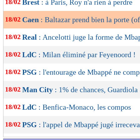
18/02
Brest
: à Paris, Roy n'a rien à perdre
de
lecture
18/02
Caen
: Baltazar prend bien la porte (of
OK
18/02
Real
: Ancelotti juge la forme de Mba
18/02
LdC
: Milan éliminé par Feyenoord !
18/02
PSG
: l'entourage de Mbappé ne compr
18/02
Man City
: 1% de chances, Guardiola
18/02
LdC
: Benfica-Monaco, les compos
18/02
PSG
: l'appel de Mbappé jugé irrecev
Lu 9.974 fois
- Damien Da Silva 