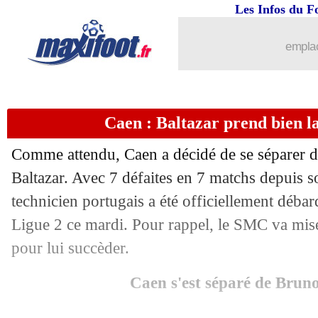
18/02
Bruges
: la belle stat de Talbi en LdC
Les Infos du F
18/02
Bayern
: Upamecano félicite Davies
emplac
18/02
Monaco
: Henrique a vu un manque
Caen : Baltazar prend bien la 
18/02
Benfica
: Monaco prolonge la malédic
Comme attendu, Caen a décidé de se séparer d
18/02
Monaco
: la déception de Kehrer
Baltazar. Avec 7 défaites en 7 matchs depuis s
technicien portugais a été officiellement débar
18/02
LdC
: les résultats de la soirée
Ligue 2 ce mardi. Pour rappel, le SMC va mis
18/02
LdC
: Benfica 3-3 Monaco (ASM élim
pour lui succèder.
Caen s'est séparé de Brun
18/02
Brest
: Roy rappelle une remontada d