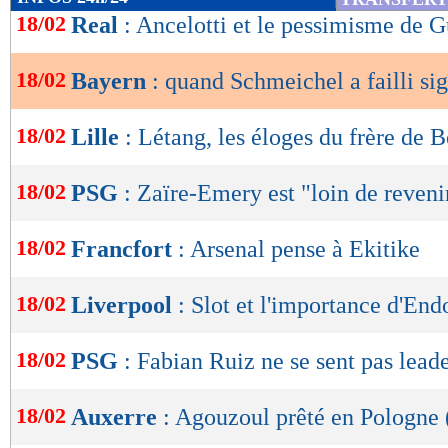
de
18/02
Real
: Ancelotti et le pessimisme de G
lecture
18/02
Bayern
: quand Schmeichel a failli sig
OK
18/02
Lille
: Létang, les éloges du frère de 
18/02
PSG
: Zaïre-Emery est "loin de reveni
18/02
Francfort
: Arsenal pense à Ekitike
18/02
Liverpool
: Slot et l'importance d'End
18/02
PSG
: Fabian Ruiz ne se sent pas lead
18/02
Auxerre
: Agouzoul prêté en Pologne (