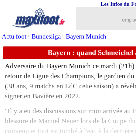
Les Infos du F
18/02
VIDEO
: les choses se compliquent p
emplac
18/02
Caen
: c'est fait pour Der Zakarian (off
>
>
Actu foot
Bundesliga
Bayern Munich
18/02
Brest
: à Paris, Roy n'a rien à perdre
Bayern : quand Schmeichel a f
18/02
Caen
: Baltazar prend bien la porte (of
Adversaire du Bayern Munich ce mardi (21h) à
18/02
Real
: Ancelotti juge la forme de Mba
retour de Ligue des Champions, le gardien du
(38 ans, 9 matchs en LdC cette saison) a révél
18/02
LdC
: Milan éliminé par Feyenoord !
signer en Bavière en 2022.
18/02
PSG
: l'entourage de Mbappé ne compr
"Il y a eu des discussions sur mon arrivée au B
blessure de Manuel Neuer lors de la Coupe du 
18/02
Man City
: 1% de chances, Guardiola
convenu et tout est tombé à l'eau à la dernière 