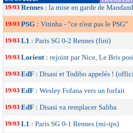
de
19/03
Rennes
: la mise en garde de Mandan
lecture
19/03
PSG
: Vitinha - "ce n'est pas le PSG"
OK
19/03
L1
: Paris SG 0-2 Rennes (fini)
19/03
Lorient
: rejoint par Nice, Le Bris pos
19/03
EdF
: Disasi et Todibo appelés ! (offic
19/03
EdF
: Wesley Fofana vers un forfait
19/03
EdF
: Disasi va remplacer Saliba
19/03
L1
: Paris SG 0-1 Rennes (mi-tps)