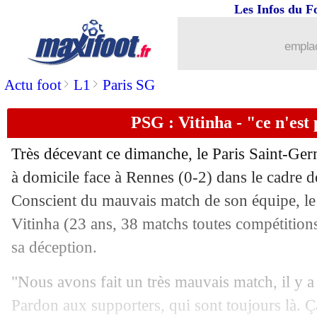
Les Infos du F
19/03
Reims
: le mea culpa d'Abdelhamid
emplac
19/03
Esp.
: Barça 2-1 Real (fini)
>
>
Actu foot
L1
Paris SG
19/03
Ita.
: la Juve surprend l'Inter !
PSG : Vitinha - "ce n'est
19/03
OM
: Veretout a aimé la solidité
Très décevant ce dimanche, le Paris Saint-Ger
19/03
L1
: le classement complet
à domicile face à Rennes (0-2) dans le cadre d
Conscient du mauvais match de son équipe, le 
19/03
L1
: Reims 1-2 Marseille (fini)
Vitinha (23 ans, 38 matchs toutes compétitions
sa déception.
19/03
VIDEO
: Vinicius provoque le csc d'A
"Nous avons fait un très mauvais match, il y a 
19/03
Algérie
: Belmadi s'explique pour Aou
Pardon aux supporters, qui sont toujours là. Ça