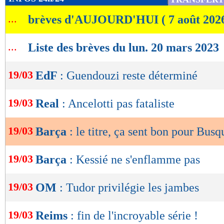
de
...
brèves d'AUJOURD'HUI ( 7 août 202
lecture
OK
...
Liste des brèves du lun. 20 mars 2023
19/03
EdF
: Guendouzi reste déterminé
19/03
Real
: Ancelotti pas fataliste
19/03
Barça
: le titre, ça sent bon pour Busq
19/03
Barça
: Kessié ne s'enflamme pas
19/03
OM
: Tudor privilégie les jambes
19/03
Reims
: fin de l'incroyable série !