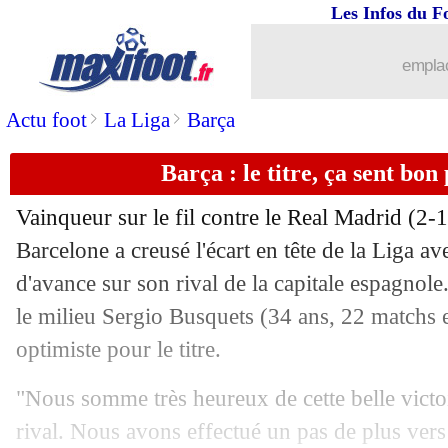
Les Infos du F
emplac
>
>
Actu foot
La Liga
Barça
Barça : le titre, ça sent bo
Vainqueur sur le fil contre le Real Madrid (2-
Barcelone a creusé l'écart en tête de la Liga a
d'avance sur son rival de la capitale espagnol
le milieu Sergio Busquets (34 ans, 22 matchs e
optimiste pour le titre.
"Nous somme très heureux de cette belle victoi
rival. Nous avons effectué un pas de plus vers 